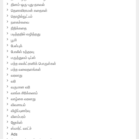
தினம்-ஒரு-புது-தகவல்
தெனாலிராமன் கதைகள்
தொழில்நுட்பம்
நகைச்சுவை
நீதிக்கதை
படித்ததில் வழித்தது
பூமி
பேஸ்புக்
போலீஸ் உத்தரவு
மருத்துவம் டிப்ஸ்
மற்ற எலக்ட்ரானிக் பொருள்கள்
மற்ற வலைதளங்கள்
வரலாறு
வரி
வருமான வரி
வாங்க சிரிக்கலாம்
வாழ்கை வரலாறு
விவசாயம்
விழிப்புணர்வு
விளம்பரம்
ஜோக்ஸ்
ஸ்மார்ட் வாட்ச்
Ads