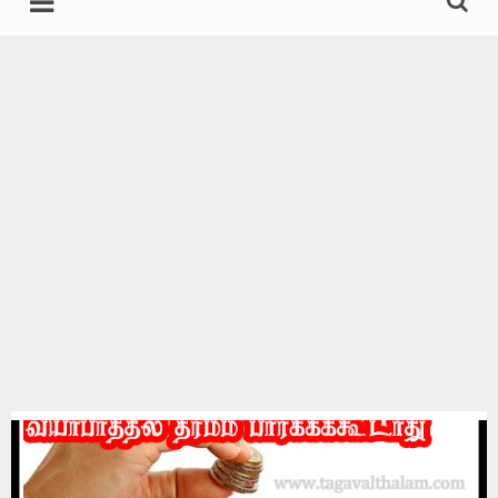
undefined
கதைகள்
சட்டம்
இயற்கை மருத்துவம்
தகவல்தளம் ஸ்பெஷல்
தமிழ்
மற்றவை