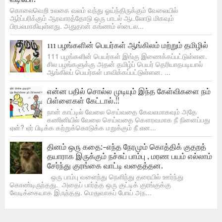
கொலைவெறி உலகை வலம் வந்து ஓய்ந்திருக்கும் வேலையில்
ஆர்ப்பரிக்கும் ஆரவாரத்தோடு ஒரு பாடல் ஆடலோடு மிகவும்
பிரபலமாகியுள்ளது. அதுதான் கங்ணம் ஸ்டைல...
111 பழங்களின் பெயர்கள் ஆங்கிலம் மற்றும் தமிழில்
111 பழங்களின் பெயர்கள் இங்கு இணைக்கப்பட்டுள்ளன.
சில பழங்களுக்கு அதன் தமிழ்ப் பெயர் தெரியாதபடியால்
ஆங்கிலப் பெயர்கள் பாவிக்கப்பட்டுள்ளன. ...
என்ன பதில் சொல்ல முடியும் இந்த கேள்விகளை நம்
பிள்ளைகள் கேட்டால்.!!
நான் காட்டில் வேலை செய்வதை கேவலமாகவும் அதே
கணினியில் வேலை செய்வதை கௌரவமாக நீ நினைப்பது
ஏன்? ஏர் பிடிக்க கற்றுக்கொடுக்க மறுக்கும் நீ என...
தினம் ஒரு கதை:-எந்த நேரமும் கொத்திக் குதறத்
தயாராக இருக்கும் நச்சுப் பாம்பு , மரண பயம் எல்லாம்
சேர்ந்து குரங்கை வாட்டி வதைத்தன.
ஒரு பாம்பு வளைந்து நெளிந்து தரையில் ஊர்ந்து
கொண்டிருந்தது. அதைப் பார்த்த ஒரு குட்டிக் குரங்குக்கு
வேடிக்கையாக இருந்தது. மெதுவாகப் போய் அந...