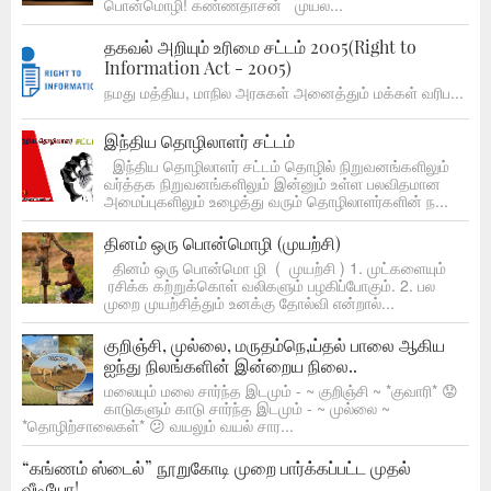
பொன்மொழி! கண்ணதாசன் முயல...
தகவல் அறியும் உரிமை சட்டம் 2005(Right to
Information Act - 2005)
நமது மத்திய, மாநில அரசுகள் அனைத்தும் மக்கள் வரிப...
இந்திய தொழிலாளர் சட்டம்
இந்திய தொழிலாளர் சட்டம் தொழில் நிறுவனங்களிலும்
வர்த்தக நிறுவனங்களிலும் இன்னும் உள்ள பலவிதமான
அமைப்புகளிலும் உழைத்து வரும் தொழிலாளர்களின் ந...
தினம் ஒரு பொன்மொழி (முயற்சி)
தினம் ஒரு பொன்மொ ழி ( முயற்சி ) 1. முட்களையும்
ரசிக்க கற்றுக்கொள் வலிகளும் பழகிப்போகும். 2. பல
முறை முயற்சித்தும் உனக்கு தோல்வி என்றால்...
குறிஞ்சி, முல்லை, மருதம்நெ,ய்தல் பாலை ஆகிய
ஐந்து நிலங்களின் இன்றைய நிலை..
மலையும் மலை சார்ந்த இடமும் - ~ குறிஞ்சி ~ *குவாரி* 😟
காடுகளும் காடு சார்ந்த இடமும் - ~ முல்லை ~
*தொழிற்சாலைகள்* 😕 வயலும் வயல் சார...
“கங்ணம் ஸ்டைல்” நூறுகோடி முறை பார்க்கப்பட்ட முதல்
வீடியோ!