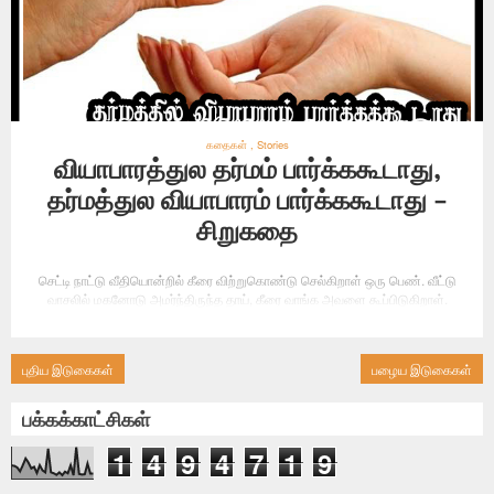
கதைகள்
,
Stories
வியாபாரத்துல தர்மம் பார்க்ககூடாது,
தர்மத்துல வியாபாரம் பார்க்ககூடாது -
சிறுகதை
செட்டி நாட்டு வீதியொன்றில் கீரை விற்றுகொண்டு செல்கிறாள் ஒரு பெண். வீட்டு
வாசலில் மகனோடு அமர்ந்திருந்த தாய், கீரை வாங்க அவளை கூப்பிடுகிறாள்.
&quo...
புதிய இடுகைகள்
பழைய இடுகைகள்
பக்கக்காட்சிகள்
1
4
9
4
7
1
9