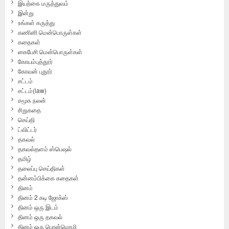
இயற்கை மருத்துவம்
இன்று
உங்கள் கருத்து
கணினி மென்பொருள்கள்
கதைகள்
கைபேசி மென்பொருள்கள்
கோயம்புத்தூர்
கோவன் புதூர்
சட்டம்
சட்டம்(law)
சமூக நலன்
சிறுகதை
செய்தி
ட்விட்டர்
தகவல்
தகவல்தளம் ஸ்பெஷல்
தமிழ்
தலைப்பு செய்திகள்
தன்னம்பிக்கை கதைகள்
தினம்
தினம் 2 கடி ஜோக்ஸ்
தினம் ஒரு இடம்
தினம் ஒரு தகவல்
தினம் ஒரு பொன்மொழி