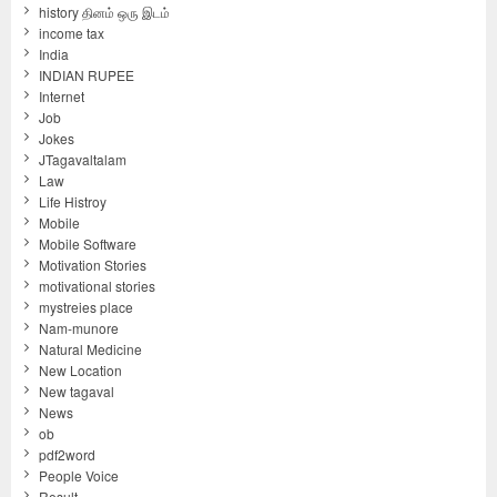
history தினம் ஒரு இடம்
income tax
India
INDIAN RUPEE
Internet
Job
Jokes
JTagavaltalam
Law
Life Histroy
Mobile
Mobile Software
Motivation Stories
motivational stories
mystreies place
Nam-munore
Natural Medicine
New Location
New tagaval
News
ob
pdf2word
People Voice
Result