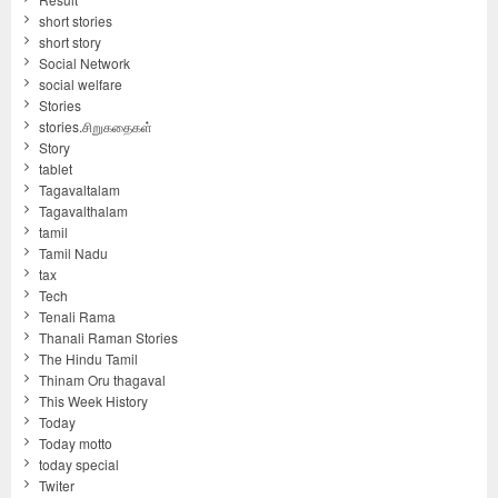
short stories
short story
Social Network
social welfare
Stories
stories.சிறுகதைகள்
Story
tablet
Tagavaltalam
Tagavalthalam
tamil
Tamil Nadu
tax
Tech
Tenali Rama
Thanali Raman Stories
The Hindu Tamil
Thinam Oru thagaval
This Week History
Today
Today motto
today special
Twiter