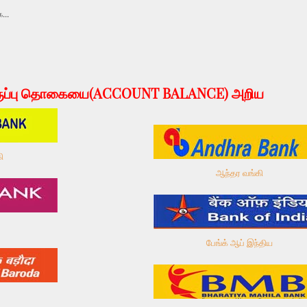
...
இருப்பு தொகையை(ACCOUNT BALANCE) அறிய
ி
ஆந்தர வங்கி
பேங்க் ஆப் இந்திய