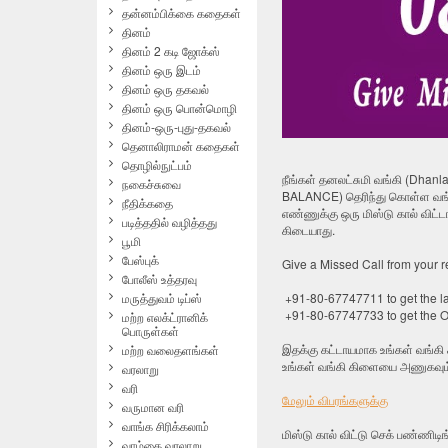
தன்னம்பிக்கை கதைகள்
தினம்
தினம் 2 கடி ஜோக்ஸ்
தினம் ஒரு இடம்
தினம் ஒரு தகவல்
தினம் ஒரு பொன்மொழி
தினம்-ஒரு-புது-தகவல்
தெனாலிராமன் கதைகள்
தொழில்நுட்பம்
நீங்கள் தனலட்சுமி வங்கி (Dha
நகைச்சுவை
BALANCE) தெரிந்து கொள்ள வங்க
நீதிக்கதை
எண்ணுக்கு ஒரு மிஸ்டு கால் விட்
படித்ததில் வழித்தது
கிடையாது.
பூமி
பேஸ்புக்
Give a Missed Call from your r
போலீஸ் உத்தரவு
+91-80-67747711 to get the la
மருத்துவம் டிப்ஸ்
+91-80-67747733 to get the O
மற்ற எலக்ட்ரானிக்
பொருள்கள்
இதக்கு கட்டாயமாக உங்கள் வங்கி 
மற்ற வலைதளங்கள்
உங்கள் வங்கி கிளையை அணுகவும
வரலாறு
வரி
மேலும் விபரங்களுக்கு
வருமான வரி
வாங்க சிரிக்கலாம்
மிஸ்டு கால் விட்டு செக் பண்ணிட
வாழ்கை வரலாறு