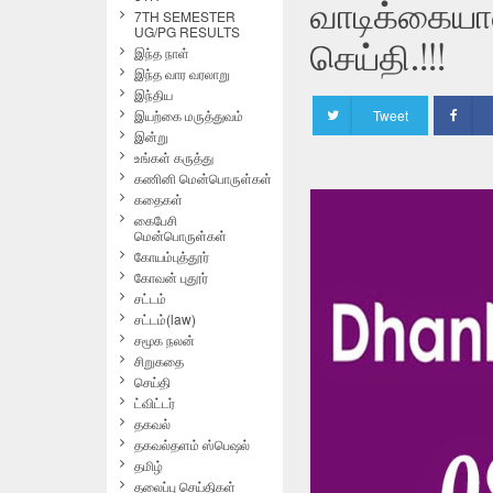
வாடிக்கையா
7TH SEMESTER
UG/PG RESULTS
செய்தி.!!!
இந்த நாள்
இந்த வார வரலாறு
இந்திய
இயற்கை மருத்துவம்
Tweet
இன்று
உங்கள் கருத்து
கணினி மென்பொருள்கள்
கதைகள்
கைபேசி
மென்பொருள்கள்
கோயம்புத்தூர்
கோவன் புதூர்
சட்டம்
சட்டம்(law)
சமூக நலன்
சிறுகதை
செய்தி
ட்விட்டர்
தகவல்
தகவல்தளம் ஸ்பெஷல்
தமிழ்
தலைப்பு செய்திகள்