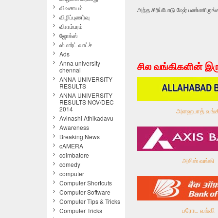
விவசாயம்
அந்த சிரிப்போடு ஷேர் பண்ணிருங்க
விழிப்புணர்வு
விளம்பரம்
ஜோக்ஸ்
ஸ்மார்ட் வாட்ச்
Ads
Anna university
சில வங்கிகளின் 
chennai
ANNA UNIVERSITY
RESULTS
ANNA UNIVERSITY
RESULTS NOV/DEC
2014
அளஹபாத் வங்க
Avinashi Athikadavu
Awareness
Breaking News
cAMERA
coimbatore
அசிஸ் வங்கி
comedy
computer
Computer Shortcuts
Computer Software
Computer Tips & Tricks
பரோட வங்கி
Computer Tricks