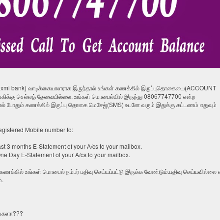
nlaxmi bank) வாடிக்கையாளராக இருந்தால் உங்கள் கணக்கில் இருப்புதொகையை(ACCOUNT
ிக்கு செல்லத் தேவையில்லை. உங்கள் மொபைல்யில் இருந்து 08067747700 என்ற
டால் போதும் கணக்கில் இருப்பு தொகை மெசேஜ்(SMS) உடனே வரும் இதுக்கு கட்டணம் எதுவும்
egistered Mobile number to:
st 3 months E-Statement of your A/cs to your mailbox.
ne Day E-Statement of your A/cs to your mailbox.
கணக்கில் உங்கள் மொபைல் நம்பர் பதிவு செய்யப்பட்டு இருக்க வேண்டும்.பதிவு செய்யவில்லை 
்.
ிங்களா???