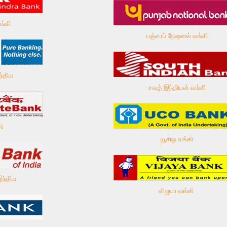
ங்கி
பஞ்சாப் நேஷனல் வங்கி
ந்திய
சவுத் இந்தியன் வங்கி
கி
யூசிஒ வங்கி
இந்திய
விஜயா வங்கி