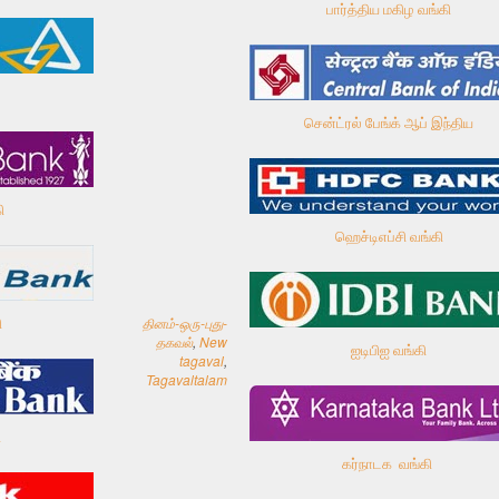
பார்த்திய மகிழ வங்கி
சென்ட்ரல் பேங்க் ஆப் இந்திய
ி
ஹெச்டிஎப்சி வங்கி
தினம்-ஒரு-புது-
ி
தகவல்
,
New
ஐடிபிஐ வங்கி
tagaval
,
Tagavaltalam
ி
கர்நாடக வங்கி