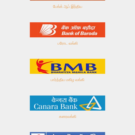
பேங்க் ஆப் இந்திய
பரோட வங்கி
பார்த்திய மகிழ வங்கி
கனரவங்கி