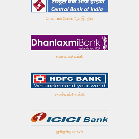
சென்ட்ரல் பேங்க் ஆப் இந்திய
தனலட்சுமி வங்கி
ஹெச்டிஎப்சி வங்கி
ஐசிஐசிஐ வாங்கி