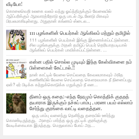
வீடியோ!
கொலைவெறி உலகை வலம் வந்து ஓய்ந்திருக்கும் வேலையில்
ஆர்ப்பரிக்கும் ஆரவாரத்தோடு ஒரு பாடல் ஆடலோடு மிகவும்
பிரபலமாகியுள்ளது. அதுதான் கங்ணம் ஸ்டைல...
111 பழங்களின் பெயர்கள் ஆங்கிலம் மற்றும் தமிழில்
111 பழங்களின் பெயர்கள் இங்கு இணைக்கப்பட்டுள்ளன.
சில பழங்களுக்கு அதன் தமிழ்ப் பெயர் தெரியாதபடியால்
ஆங்கிலப் பெயர்கள் பாவிக்கப்பட்டுள்ளன. ...
என்ன பதில் சொல்ல முடியும் இந்த கேள்விகளை நம்
பிள்ளைகள் கேட்டால்.!!
நான் காட்டில் வேலை செய்வதை கேவலமாகவும் அதே
கணினியில் வேலை செய்வதை கௌரவமாக நீ நினைப்பது
ஏன்? ஏர் பிடிக்க கற்றுக்கொடுக்க மறுக்கும் நீ என...
தினம் ஒரு கதை:-எந்த நேரமும் கொத்திக் குதறத்
தயாராக இருக்கும் நச்சுப் பாம்பு , மரண பயம் எல்லாம்
சேர்ந்து குரங்கை வாட்டி வதைத்தன.
ஒரு பாம்பு வளைந்து நெளிந்து தரையில் ஊர்ந்து
கொண்டிருந்தது. அதைப் பார்த்த ஒரு குட்டிக் குரங்குக்கு
வேடிக்கையாக இருந்தது. மெதுவாகப் போய் அந...