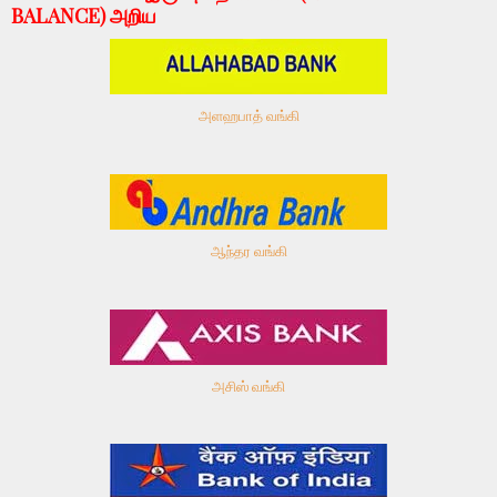
BALANCE) அறிய
அளஹபாத் வங்கி
ஆந்தர வங்கி
அசிஸ் வங்கி