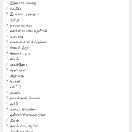
இந்த வார வரலாறு
இந்திய
இயற்கை மருத்துவம்
இன்று
உங்கள் கருத்து
கணினி மென்பொருள்கள்
கதைகள்
கைபேசி மென்பொருள்கள்
கோயம்புத்தூர்
கோவன் புதூர்
சட்டம்
சட்டம்(law)
சமூக நலன்
சிறுகதை
செய்தி
ட்விட்டர்
தகவல்
தகவல்தளம் ஸ்பெஷல்
தமிழ்
தலைப்பு செய்திகள்
தன்னம்பிக்கை கதைகள்
தினம்
தினம் 2 கடி ஜோக்ஸ்
தினம் ஒரு இடம்