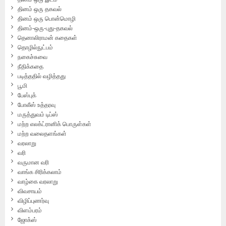
தினம் ஒரு தகவல்
தினம் ஒரு பொன்மொழி
தினம்-ஒரு-புது-தகவல்
தெனாலிராமன் கதைகள்
தொழில்நுட்பம்
நகைச்சுவை
நீதிக்கதை
படித்ததில் வழித்தது
பூமி
பேஸ்புக்
போலீஸ் உத்தரவு
மருத்துவம் டிப்ஸ்
மற்ற எலக்ட்ரானிக் பொருள்கள்
மற்ற வலைதளங்கள்
வரலாறு
வரி
வருமான வரி
வாங்க சிரிக்கலாம்
வாழ்கை வரலாறு
விவசாயம்
விழிப்புணர்வு
விளம்பரம்
ஜோக்ஸ்