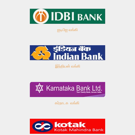
ஐடிபிஐ வங்கி
இந்தியன் வங்கி
கர்நாடக வங்கி