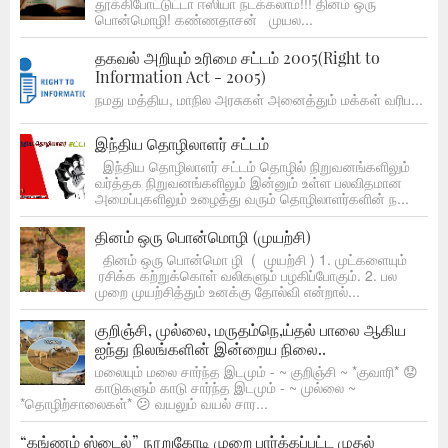
தூக்கிபோட்டுட்டா ஈஸியா நடக்கலாம்!!! தினம் ஒரு
பொன்மொழி! கண்ணதாசன் முயல...
தகவல் அறியும் உரிமை சட்டம் 2005(Right to
Information Act - 2005)
நமது மத்திய, மாநில அரசுகள் அனைத்தும் மக்கள் வரிப...
இந்திய தொழிலாளர் சட்டம்
இந்திய தொழிலாளர் சட்டம் தொழில் நிறுவனங்களிலும்
வர்த்தக நிறுவனங்களிலும் இன்னும் உள்ள பலவிதமான
அமைப்புகளிலும் உழைத்து வரும் தொழிலாளர்களின் ந...
தினம் ஒரு பொன்மொழி (முயற்சி)
தினம் ஒரு பொன்மொ ழி ( முயற்சி ) 1. முட்களையும்
ரசிக்க கற்றுக்கொள் வலிகளும் பழகிப்போகும். 2. பல
முறை முயற்சித்தும் உனக்கு தோல்வி என்றால்...
குறிஞ்சி, முல்லை, மருதம்நெ,ய்தல் பாலை ஆகிய
ஐந்து நிலங்களின் இன்றைய நிலை..
மலையும் மலை சார்ந்த இடமும் - ~ குறிஞ்சி ~ *குவாரி* 😟
காடுகளும் காடு சார்ந்த இடமும் - ~ முல்லை ~
*தொழிற்சாலைகள்* 😕 வயலும் வயல் சார...
“கங்ணம் ஸ்டைல்” நூறுகோடி முறை பார்க்கப்பட்ட முதல்