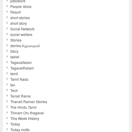
pdf2word
People Voice
Result
short stories
short story
Social Network
social welfare
Stories
stories.சிறுகதைகள்
Story
tablet
Tagavaltalam
Tagavalthalam
tamil
Tamil Nadu
tax
Tech
Tenali Rama
Thanali Raman Stories
The Hindu Tamil
Thinam Oru thagaval
This Week History
Today
Today motto