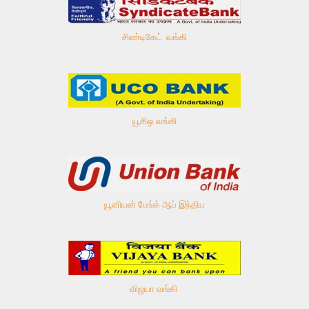
சிண்டிகேட் வங்கி
யூசிஒ வங்கி
யூனியன் பேங்க் ஆப் இந்திய
விஜயா வங்கி