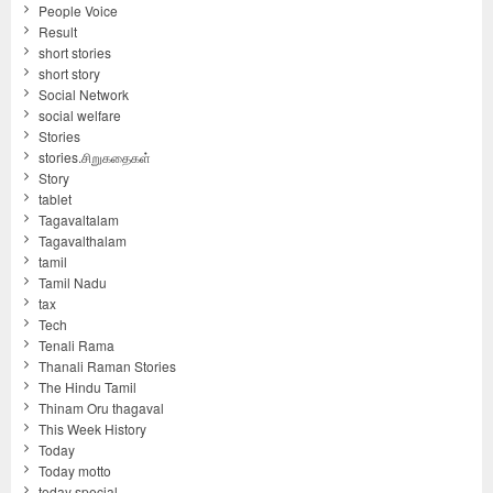
People Voice
Result
short stories
short story
Social Network
social welfare
Stories
stories.சிறுகதைகள்
Story
tablet
Tagavaltalam
Tagavalthalam
tamil
Tamil Nadu
tax
Tech
Tenali Rama
Thanali Raman Stories
The Hindu Tamil
Thinam Oru thagaval
This Week History
Today
Today motto
today special