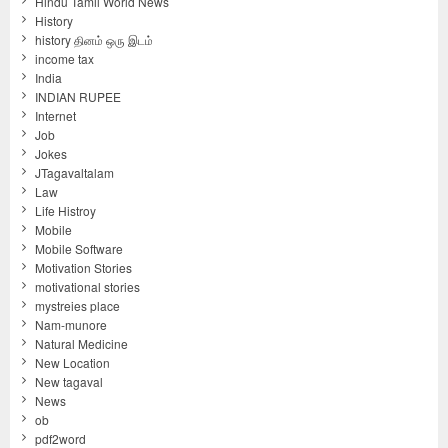
Hindu Tamil World News
History
history தினம் ஒரு இடம்
income tax
India
INDIAN RUPEE
Internet
Job
Jokes
JTagavaltalam
Law
Life Histroy
Mobile
Mobile Software
Motivation Stories
motivational stories
mystreies place
Nam-munore
Natural Medicine
New Location
New tagaval
News
ob
pdf2word