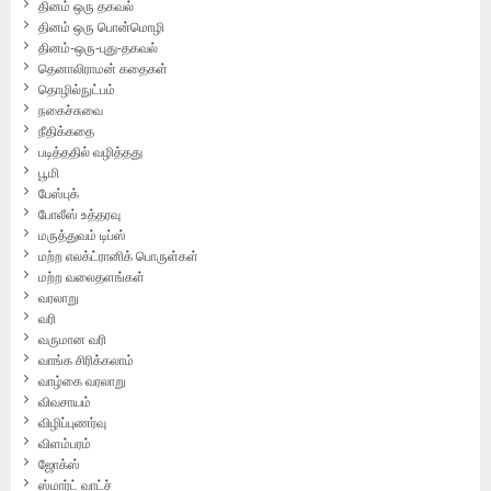
தினம் ஒரு தகவல்
தினம் ஒரு பொன்மொழி
தினம்-ஒரு-புது-தகவல்
தெனாலிராமன் கதைகள்
தொழில்நுட்பம்
நகைச்சுவை
நீதிக்கதை
படித்ததில் வழித்தது
பூமி
பேஸ்புக்
போலீஸ் உத்தரவு
மருத்துவம் டிப்ஸ்
மற்ற எலக்ட்ரானிக் பொருள்கள்
மற்ற வலைதளங்கள்
வரலாறு
வரி
வருமான வரி
வாங்க சிரிக்கலாம்
வாழ்கை வரலாறு
விவசாயம்
விழிப்புணர்வு
விளம்பரம்
ஜோக்ஸ்
ஸ்மார்ட் வாட்ச்