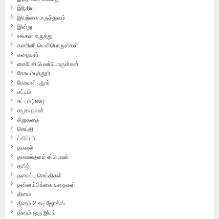
இந்திய
இயற்கை மருத்துவம்
இன்று
உங்கள் கருத்து
கணினி மென்பொருள்கள்
கதைகள்
கைபேசி மென்பொருள்கள்
கோயம்புத்தூர்
கோவன் புதூர்
சட்டம்
சட்டம்(law)
சமூக நலன்
சிறுகதை
செய்தி
ட்விட்டர்
தகவல்
தகவல்தளம் ஸ்பெஷல்
தமிழ்
தலைப்பு செய்திகள்
தன்னம்பிக்கை கதைகள்
தினம்
தினம் 2 கடி ஜோக்ஸ்
தினம் ஒரு இடம்