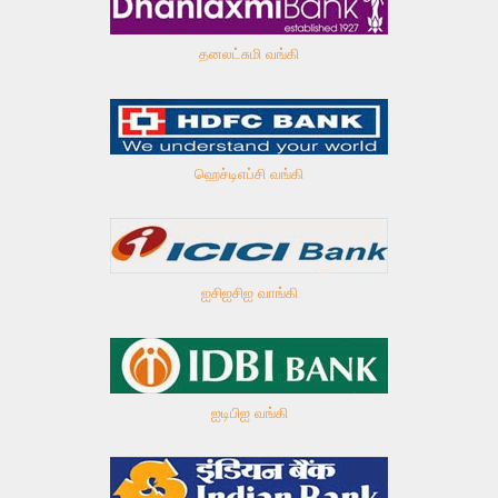
தனலட்சுமி வங்கி
ஹெச்டிஎப்சி வங்கி
ஐசிஐசிஐ வாங்கி
ஐடிபிஐ வங்கி