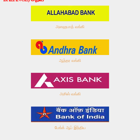
அளஹபாத் வங்கி
ஆந்தர வங்கி
அசிஸ் வங்கி
பேங்க் ஆப் இந்திய