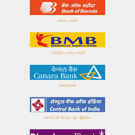
பரோட வங்கி
பார்த்திய மகிழ வங்கி
கனரவங்கி
சென்ட்ரல் பேங்க் ஆப் இந்திய