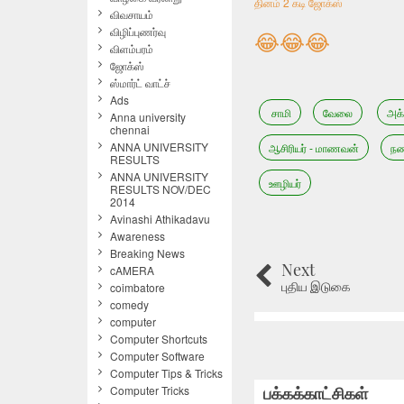
தினம் 2 கடி ஜோக்ஸ்
விவசாயம்
விழிப்புணர்வு
😂
😂
😂
விளம்பரம்
ஜோக்ஸ்
ஸ்மார்ட் வாட்ச்
Ads
சாமி
வேலை
அக்
Anna university
chennai
ANNA UNIVERSITY
ஆசிரியர் - மாணவன்
நண
RESULTS
ANNA UNIVERSITY
ஊழியர்
RESULTS NOV/DEC
2014
Avinashi Athikadavu
Awareness
Breaking News
Next
cAMERA
புதிய இடுகை
coimbatore
comedy
computer
Computer Shortcuts
Computer Software
Computer Tips & Tricks
பக்கக்காட்சிகள்
Computer Tricks