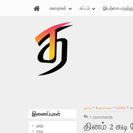
கதைகள்
சட்டம்
இயற்கை மருத்து
முகப்பு
1
நகைச்சுவை
1
Jokes
தி
இணைப்புகள்
1 comments
தினம் 2 கடி
3RD
5TH