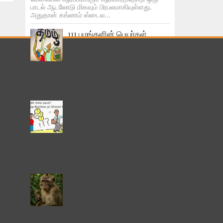
பாடல் ஆடலோடு மிகவும் பிரபலமாகியுள்ளது.
அதுதான் கங்ணம் ஸ்டைல...
111 பழங்களின் பெயர்கள்
ஆங்கிலம் மற்றும் தமிழில்
111 பழங்களின் பெயர்கள் இங்கு
இணைக்கப்பட்டுள்ளன. சில
பழங்களுக்கு அதன் தமிழ்ப் பெயர்
தெரியாதபடியால் ஆங்கிலப் பெயர்கள்
பாவிக்கப்பட்டுள்ளன. ...
என்ன பதில் சொல்ல முடியும்
இந்த கேள்விகளை நம்
பிள்ளைகள் கேட்டால்.!!
நான் காட்டில் வேலை செய்வதை
கேவலமாகவும் அதே கணினியில் வேலை
செய்வதை கௌரவமாக நீ நினைப்பது ஏன்? ஏர்
பிடிக்க கற்றுக்கொடுக்க மறுக்கும் நீ என...
தினம் ஒரு கதை:-எந்த நேரமும்
கொத்திக் குதறத் தயாராக
இருக்கும் நச்சுப் பாம்பு , மரண
பயம் எல்லாம் சேர்ந்து குரங்கை
வாட்டி வதைத்தன.