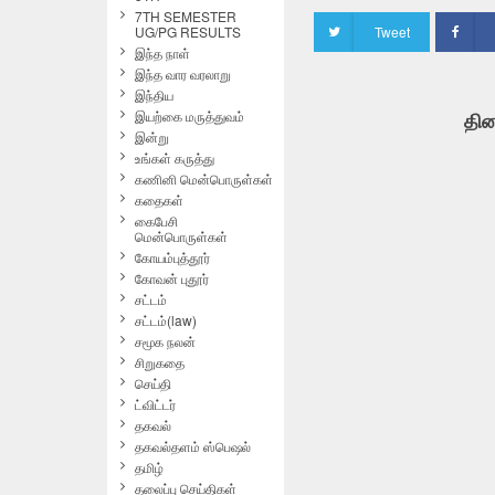
7TH SEMESTER
UG/PG RESULTS
Tweet
இந்த நாள்
இந்த வார வரலாறு
இந்திய
இயற்கை மருத்துவம்
தின
இன்று
உங்கள் கருத்து
கணினி மென்பொருள்கள்
கதைகள்
கைபேசி
மென்பொருள்கள்
கோயம்புத்தூர்
கோவன் புதூர்
சட்டம்
சட்டம்(law)
சமூக நலன்
சிறுகதை
செய்தி
ட்விட்டர்
தகவல்
தகவல்தளம் ஸ்பெஷல்
தமிழ்
தலைப்பு செய்திகள்