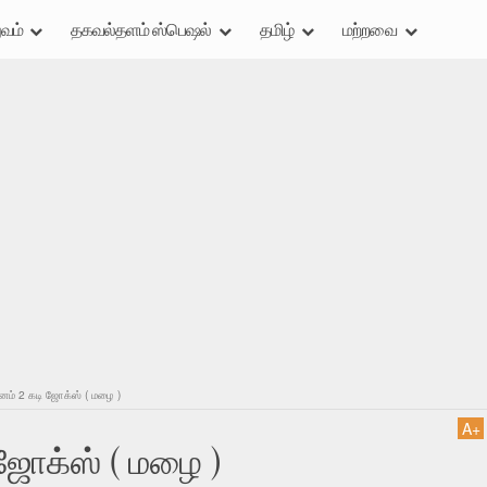
வம்
தகவல்தளம் ஸ்பெஷல்
தமிழ்
மற்றவை
னம் 2 கடி ஜோக்ஸ் ( மழை )
A
+
 ஜோக்ஸ் ( மழை )