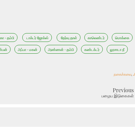
கா - தம்பி
டாக்டர் ஜோக்ஸ்
தேர்வு தாள்
காலெண்டர்
மொக்கை
்பன்
அப்பா - மகன்
அண்ணன் - தம்பி
கண்டக்டர்
லூசாடா நீ
நகைச்சுவை
,
Previous
பழைய இடுகைகள்