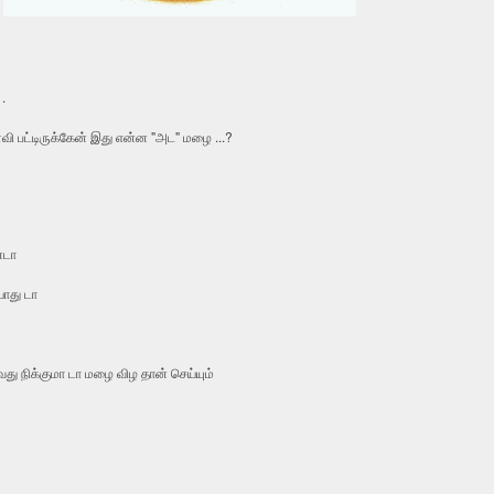
.
வி பட்டிருக்கேன் இது என்ன "அட" மழை ...?
்டா
யாது டா
 நிக்குமா டா மழை விழ தான் செய்யும்