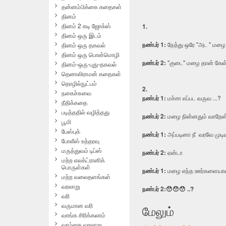
தன்னம்பிக்கை கதைகள்
தினம்
தினம் 2 கடி ஜோக்ஸ்
1.
தினம் ஒரு இடம்
ந‌ண்ப‌ர் 1
:
நேத்து ஒரே "அட " மழை 
தினம் ஒரு தகவல்
தினம் ஒரு பொன்மொழி
ந‌ண்ப‌ர் 2
:
"குடை" மழை தான் கேள்
தினம்-ஒரு-புது-தகவல்
தெனாலிராமன் கதைகள்
தொழில்நுட்பம்
2.
நகைச்சுவை
ந‌ண்ப‌ர் 1:
மச்சா எப்பட வருவ ...?
நீதிக்கதை
படித்ததில் வழித்தது
ந‌ண்ப‌ர் 2:
மழை நின்னதும் வாறேன
பூமி
பேஸ்புக்
ந‌ண்ப‌ர் 1:
அப்படினா நீ வரவே முடி
போலீஸ் உத்தரவு
மருத்துவம் டிப்ஸ்
ந‌ண்ப‌ர் 2:
ஏன்டா
மற்ற எலக்ட்ரானிக்
பொருள்கள்
ந‌ண்ப‌ர் 1:
மழை எந்த ஊர்களையாவது
மற்ற வலைதளங்கள்
வரலாறு
ந‌ண்ப‌ர் 2:😯😯😯 ..?
வரி
வருமான வரி
மேலும்
வாங்க சிரிக்கலாம்
வாழ்கை வரலாறு