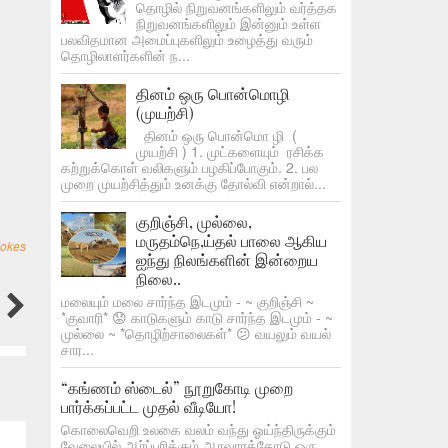
தொழில் நிறுவனங்களிலும் வர்த்தக
நிறுவனங்களிலும் இன்னும் உள்ள
பலவிதமான அமைப்புகளிலும் உழைத்து வரும்
தொழிலாளர்களின் ந...
தினம் ஒரு பொன்மொழி
(முயற்சி)
தினம் ஒரு பொன்மொ ழி (
முயற்சி ) 1. முட்களையும் ரசிக்க
கற்றுக்கொள் வலிகளும் பழகிப்போகும். 2. பல
முறை முயற்சித்தும் உனக்கு தோல்வி என்றால்...
குறிஞ்சி, முல்லை,
மருதம்நெ,ய்தல் பாலை ஆகிய
Jokes
ஐந்து நிலங்களின் இன்றைய
நிலை..
மலையும் மலை சார்ந்த இடமும் - ~ குறிஞ்சி ~
*குவாரி* 😟 காடுகளும் காடு சார்ந்த இடமும் - ~
முல்லை ~ *தொழிற்சாலைகள்* 😕 வயலும் வயல்
சார...
“கங்ணம் ஸ்டைல்” நூறுகோடி முறை
பார்க்கப்பட்ட முதல் வீடியோ!
கொலைவெறி உலகை வலம் வந்து ஓய்ந்திருக்கும்
வேலையில் ஆர்ப்பரிக்கும் ஆரவாரத்தோடு ஒரு