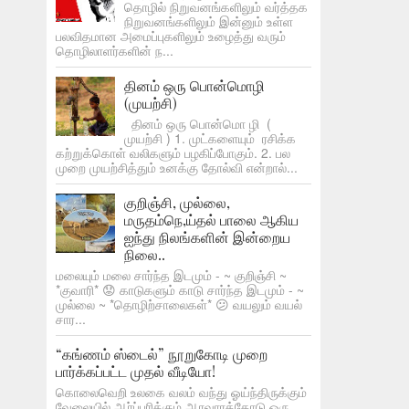
தொழில் நிறுவனங்களிலும் வர்த்தக
நிறுவனங்களிலும் இன்னும் உள்ள
பலவிதமான அமைப்புகளிலும் உழைத்து வரும்
தொழிலாளர்களின் ந...
தினம் ஒரு பொன்மொழி
(முயற்சி)
தினம் ஒரு பொன்மொ ழி (
முயற்சி ) 1. முட்களையும் ரசிக்க
கற்றுக்கொள் வலிகளும் பழகிப்போகும். 2. பல
முறை முயற்சித்தும் உனக்கு தோல்வி என்றால்...
குறிஞ்சி, முல்லை,
மருதம்நெ,ய்தல் பாலை ஆகிய
ஐந்து நிலங்களின் இன்றைய
நிலை..
மலையும் மலை சார்ந்த இடமும் - ~ குறிஞ்சி ~
*குவாரி* 😟 காடுகளும் காடு சார்ந்த இடமும் - ~
முல்லை ~ *தொழிற்சாலைகள்* 😕 வயலும் வயல்
சார...
“கங்ணம் ஸ்டைல்” நூறுகோடி முறை
பார்க்கப்பட்ட முதல் வீடியோ!
கொலைவெறி உலகை வலம் வந்து ஓய்ந்திருக்கும்
வேலையில் ஆர்ப்பரிக்கும் ஆரவாரத்தோடு ஒரு