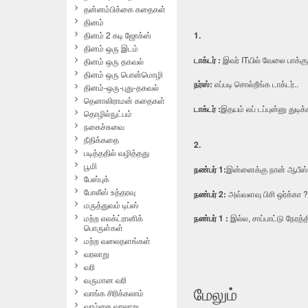
தன்னம்பிக்கை கதைகள்
தினம்
1.
தினம் 2 கடி ஜோக்ஸ்
தினம் ஒரு இடம்
டாக்டர் :
இவ‌ர் ITயில் வேலை பா‌க
தினம் ஒரு தகவல்
தினம் ஒரு பொன்மொழி
நர்ஸ்:
எ‌ப்படி சொ‌ல்‌‌றீ‌ங்க டா‌க்ட‌ர்..
தினம்-ஒரு-புது-தகவல்
தெனாலிராமன் கதைகள்
டாக்டர் :
இதய‌ம் ல‌ப் ட‌ப்பு‌ன்னு துடி‌க்
தொழில்நுட்பம்
நகைச்சுவை
நீதிக்கதை
2.
படித்ததில் வழித்தது
பூமி
ந‌ண்ப‌ர் 1:
இன்னைக்கு நான் ஆபீஸ்ல
பேஸ்புக்
போலீஸ் உத்தரவு
ந‌ண்ப‌ர் 2:
அவ்வளவு பிசி ஒர்க்கா ?
மருத்துவம் டிப்ஸ்
ந‌ண்ப‌ர் 1 :
இல்ல, சாப்பாட்டு நேரத
மற்ற எலக்ட்ரானிக்
பொருள்கள்
மற்ற வலைதளங்கள்
வரலாறு
வரி
வருமான வரி
மேலும்
வாங்க சிரிக்கலாம்
வாழ்கை வரலாறு