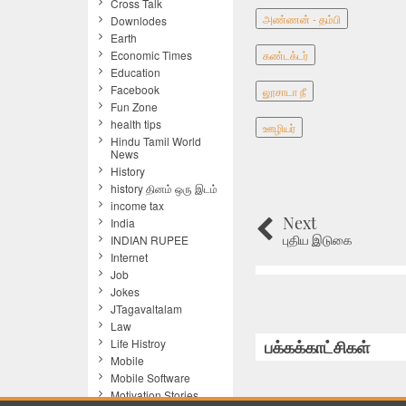
Cross Talk
அண்ணன் - தம்பி
Downlodes
Earth
கண்டக்டர்
Economic Times
Education
Facebook
லூசாடா நீ
Fun Zone
health tips
ஊழியர்
Hindu Tamil World
News
History
history தினம் ஒரு இடம்
income tax
Next
India
புதிய இடுகை
INDIAN RUPEE
Internet
Job
Jokes
JTagavaltalam
Law
Life Histroy
பக்கக்காட்சிகள்
Mobile
Mobile Software
Motivation Stories