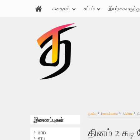
கதைகள்
சட்டம்
இயற்கை மருத்து
முகப்பு
1
நகைச்சுவை
1
Jokes
தி
இணைப்புகள்
தினம் 2 கடி
3RD
5TH