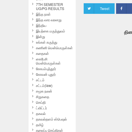
7TH SEMESTER
UG/PG RESULTS
Tweet
இந்த நாள்
இந்த வார வரலாறு
இந்திய
இயற்கை மருத்துவம்
தின
இன்று
உங்கள் கருத்து
கணினி மென்பொருள்கள்
கதைகள்
கைபேசி
மென்பொருள்கள்
கோயம்புத்தூர்
கோவன் புதூர்
சட்டம்
சட்டம்(law)
சமூக நலன்
சிறுகதை
செய்தி
ட்விட்டர்
தகவல்
தகவல்தளம் ஸ்பெஷல்
தமிழ்
தலைப்பு செய்திகள்