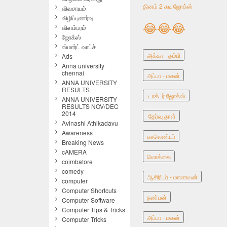
தினம் 2 கடி ஜோக்ஸ்
விவசாயம்
விழிப்புணர்வு
😂
😂
😂
விளம்பரம்
ஜோக்ஸ்
ஸ்மார்ட் வாட்ச்
அக்கா - தம்பி
Ads
Anna university
chennai
அப்பா - மகன்
ANNA UNIVERSITY
RESULTS
டாக்டர் ஜோக்ஸ்
ANNA UNIVERSITY
RESULTS NOV/DEC
2014
தேர்வு தாள்
Avinashi Athikadavu
Awareness
காலெண்டர்
Breaking News
cAMERA
மொக்கை
coimbatore
comedy
ஆசிரியர் - மாணவன்
computer
Computer Shortcuts
நண்பன்
Computer Software
Computer Tips & Tricks
அப்பா - மகன்
Computer Tricks