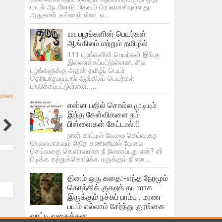
பாடல் ஆடலோடு மிகவும் பிரபலமாகியுள்ளது.
அதுதான் கங்ணம் ஸ்டைல...
111 பழங்களின் பெயர்கள்
ஆங்கிலம் மற்றும் தமிழில்
111 பழங்களின் பெயர்கள் இங்கு
இணைக்கப்பட்டுள்ளன. சில
பழங்களுக்கு அதன் தமிழ்ப் பெயர்
தெரியாதபடியால் ஆங்கிலப் பெயர்கள்
பாவிக்கப்பட்டுள்ளன. ...
Jokes
என்ன பதில் சொல்ல முடியும்
இந்த கேள்விகளை நம்
பிள்ளைகள் கேட்டால்.!!
நான் காட்டில் வேலை செய்வதை
கேவலமாகவும் அதே கணினியில் வேலை
செய்வதை கௌரவமாக நீ நினைப்பது ஏன்? ஏர்
பிடிக்க கற்றுக்கொடுக்க மறுக்கும் நீ என...
தினம் ஒரு கதை:-எந்த நேரமும்
கொத்திக் குதறத் தயாராக
இருக்கும் நச்சுப் பாம்பு , மரண
பயம் எல்லாம் சேர்ந்து குரங்கை
வாட்டி வதைத்தன.