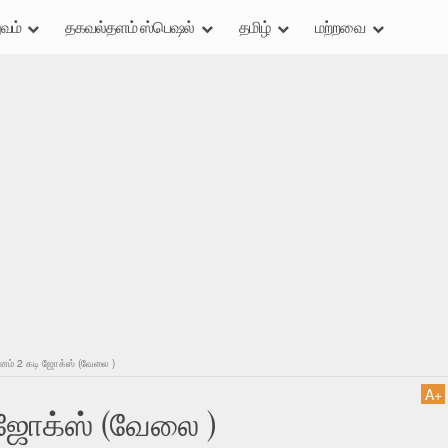
வம்
தகவல்தளம் ஸ்பெஷல்
தமிழ்
மற்றவை
னம் 2 கடி ஜோக்ஸ் (வேலை )
A
+
 ஜோக்ஸ் (வேலை )