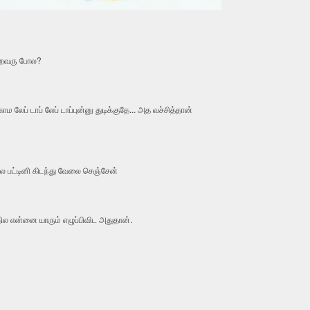
்குறவரு போல?
காம லே‌ப் டா‌ப் லே‌ப் டா‌ப்பு‌ன்னு துடி‌க்குதே... அத வ‌ச்‌‌சி‌த்தா‌ன்
 பட்டினி கிடந்து வேலை செஞ்சேன்
்தில என்னை யாரும் எழுப்பிவிட அதுதான்.