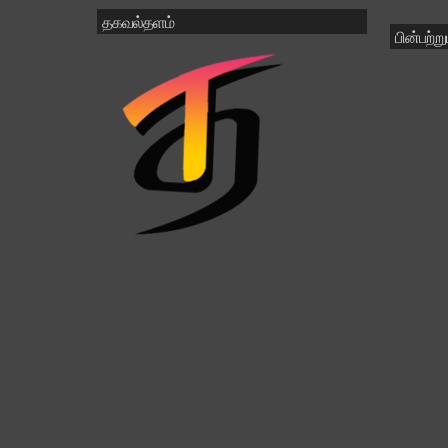
motivational stories
தகவல்தளம்
mystreies place
பின்பற்ற
Nam-munore
Natural Medicine
New Location
New tagaval
News
ob
pdf2word
People Voice
Result
short stories
short story
Social Network
social welfare
Stories
stories.சிறுகதைகள்
Story
tablet
Tagavaltalam
Tagavalthalam
tamil
Tamil Nadu
tax