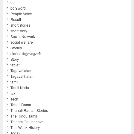
ob
pdf2word
People Voice
Result
short stories
short story
Social Network
social welfare
Stories
stories.சிறுகதைகள்
Story
tablet
Tagavaltalam
Tagavalthalam
tamil
Tamil Nadu
tax
Tech
Tenali Rama
Thanali Raman Stories
The Hindu Tamil
Thinam Oru thagaval
This Week History
Today