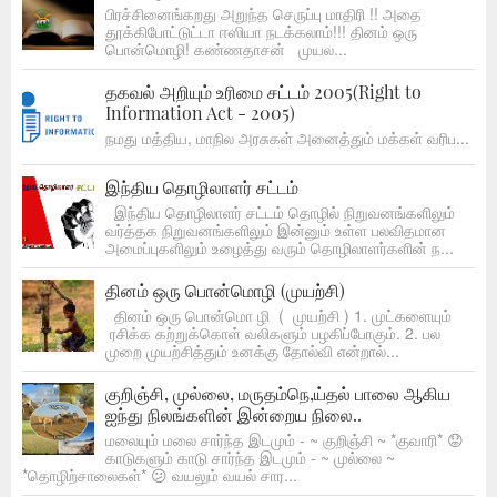
பிரச்சினைங்கறது அறுந்த செருப்பு மாதிரி !! அதை
தூக்கிபோட்டுட்டா ஈஸியா நடக்கலாம்!!! தினம் ஒரு
பொன்மொழி! கண்ணதாசன் முயல...
தகவல் அறியும் உரிமை சட்டம் 2005(Right to
Information Act - 2005)
நமது மத்திய, மாநில அரசுகள் அனைத்தும் மக்கள் வரிப...
இந்திய தொழிலாளர் சட்டம்
இந்திய தொழிலாளர் சட்டம் தொழில் நிறுவனங்களிலும்
வர்த்தக நிறுவனங்களிலும் இன்னும் உள்ள பலவிதமான
அமைப்புகளிலும் உழைத்து வரும் தொழிலாளர்களின் ந...
தினம் ஒரு பொன்மொழி (முயற்சி)
தினம் ஒரு பொன்மொ ழி ( முயற்சி ) 1. முட்களையும்
ரசிக்க கற்றுக்கொள் வலிகளும் பழகிப்போகும். 2. பல
முறை முயற்சித்தும் உனக்கு தோல்வி என்றால்...
குறிஞ்சி, முல்லை, மருதம்நெ,ய்தல் பாலை ஆகிய
ஐந்து நிலங்களின் இன்றைய நிலை..
மலையும் மலை சார்ந்த இடமும் - ~ குறிஞ்சி ~ *குவாரி* 😟
காடுகளும் காடு சார்ந்த இடமும் - ~ முல்லை ~
*தொழிற்சாலைகள்* 😕 வயலும் வயல் சார...