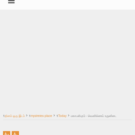
undefined
கதைகள்
சட்டம்
இயற்கை மருத்துவம்
தகவல்தளம் ஸ்பெஷல்
தமிழ்
1
தினம் ஒரு இடம்
1
mystreies place
1
Today
மகாபலிபுரம் - வெண்ணெய் உருண்டை
மற்றவை
A
+
A
-