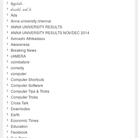
ஜோக்ஸ்
ஸ்மார்ட் வாட்ச்
Ads
Anna university chennai
ANNA UNIVERSITY RESULTS
ANNA UNIVERSITY RESULTS NOV/DEC 2014
Avinashi Athikadavu
Awareness
Breaking News
cAMERA
coimbatore
comedy
computer
Computer Shortcuts
Computer Software
Computer Tips & Tricks
Computer Tricks
Cross Talk
Downlodes
Earth
Economic Times
Education
Facebook
Fun Zone