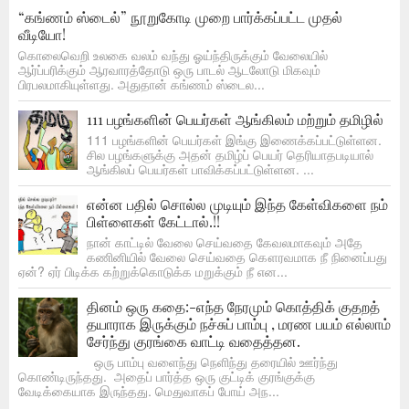
“கங்ணம் ஸ்டைல்” நூறுகோடி முறை பார்க்கப்பட்ட முதல்
வீடியோ!
கொலைவெறி உலகை வலம் வந்து ஓய்ந்திருக்கும் வேலையில்
ஆர்ப்பரிக்கும் ஆரவாரத்தோடு ஒரு பாடல் ஆடலோடு மிகவும்
பிரபலமாகியுள்ளது. அதுதான் கங்ணம் ஸ்டைல...
111 பழங்களின் பெயர்கள் ஆங்கிலம் மற்றும் தமிழில்
111 பழங்களின் பெயர்கள் இங்கு இணைக்கப்பட்டுள்ளன.
சில பழங்களுக்கு அதன் தமிழ்ப் பெயர் தெரியாதபடியால்
ஆங்கிலப் பெயர்கள் பாவிக்கப்பட்டுள்ளன. ...
என்ன பதில் சொல்ல முடியும் இந்த கேள்விகளை நம்
பிள்ளைகள் கேட்டால்.!!
நான் காட்டில் வேலை செய்வதை கேவலமாகவும் அதே
கணினியில் வேலை செய்வதை கௌரவமாக நீ நினைப்பது
ஏன்? ஏர் பிடிக்க கற்றுக்கொடுக்க மறுக்கும் நீ என...
தினம் ஒரு கதை:-எந்த நேரமும் கொத்திக் குதறத்
தயாராக இருக்கும் நச்சுப் பாம்பு , மரண பயம் எல்லாம்
சேர்ந்து குரங்கை வாட்டி வதைத்தன.
ஒரு பாம்பு வளைந்து நெளிந்து தரையில் ஊர்ந்து
கொண்டிருந்தது. அதைப் பார்த்த ஒரு குட்டிக் குரங்குக்கு
வேடிக்கையாக இருந்தது. மெதுவாகப் போய் அந...