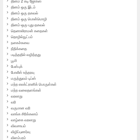
தினம் 2 கடி ஜோக்ஸ்
தினம் ஒரு இடம்
தினம் ஒரு தகவல்
தினம் ஒரு பொன்மொழி
தினம்-ஒரு-புது-தகவல்
தெனாலிராமன் கதைகள்
தொழில்நுட்பம்
நகைச்சுவை
நீதிக்கதை
படித்ததில் வழித்தது
பூமி
பேஸ்புக்
போலீஸ் உத்தரவு
மருத்துவம் டிப்ஸ்
மற்ற எலக்ட்ரானிக் பொருள்கள்
மற்ற வலைதளங்கள்
வரலாறு
வரி
வருமான வரி
வாங்க சிரிக்கலாம்
வாழ்கை வரலாறு
விவசாயம்
விழிப்புணர்வு
விளம்பரம்