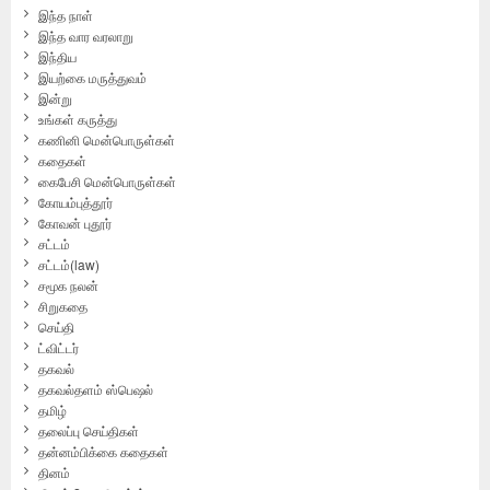
இந்த நாள்
இந்த வார வரலாறு
இந்திய
இயற்கை மருத்துவம்
இன்று
உங்கள் கருத்து
கணினி மென்பொருள்கள்
கதைகள்
கைபேசி மென்பொருள்கள்
கோயம்புத்தூர்
கோவன் புதூர்
சட்டம்
சட்டம்(law)
சமூக நலன்
சிறுகதை
செய்தி
ட்விட்டர்
தகவல்
தகவல்தளம் ஸ்பெஷல்
தமிழ்
தலைப்பு செய்திகள்
தன்னம்பிக்கை கதைகள்
தினம்