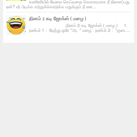
கணினியில் வேலை செய்வதை கௌரவமாக நீ நினைப்பது
ஏன்? ஏர் பிடிக்க கற்றுக்கொடுக்க மறுக்கும் நீ என...
தினம் 2 கடி ஜோக்ஸ் ( மழை )
தினம் 2 கடி ஜோக்ஸ் ( மழை ) 1.
ந‌ண்ப‌ர் 1 : நேத்து ஒரே "அட " மழை . ந‌ண்ப‌ர் 2 : "குடை...