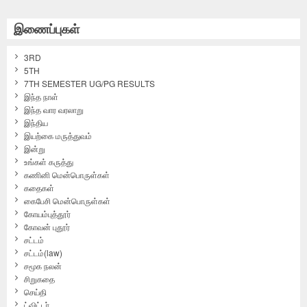
இணைப்புகள்
3RD
5TH
7TH SEMESTER UG/PG RESULTS
இந்த நாள்
இந்த வார வரலாறு
இந்திய
இயற்கை மருத்துவம்
இன்று
உங்கள் கருத்து
கணினி மென்பொருள்கள்
கதைகள்
கைபேசி மென்பொருள்கள்
கோயம்புத்தூர்
கோவன் புதூர்
சட்டம்
சட்டம்(law)
சமூக நலன்
சிறுகதை
செய்தி
ட்விட்டர்