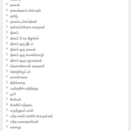
தகவல்
தகவல்தளம் ஸ்பெஷல்
தமிழ்
தலைப்பு செய்திகள்
தன்னம்பிக்கை கதைகள்
தினம்
தினம் 2 கடி ஜோக்ஸ்
தினம் ஒரு இடம்
தினம் ஒரு தகவல்
தினம் ஒரு பொன்மொழி
தினம்-ஒரு-புது-தகவல்
தெனாலிராமன் கதைகள்
தொழில்நுட்பம்
நகைச்சுவை
நீதிக்கதை
படித்ததில் வழித்தது
பூமி
பேஸ்புக்
போலீஸ் உத்தரவு
மருத்துவம் டிப்ஸ்
மற்ற எலக்ட்ரானிக் பொருள்கள்
மற்ற வலைதளங்கள்
வரலாறு