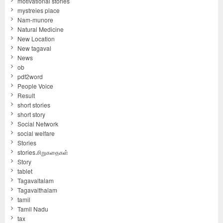
motivational stories
mystreies place
Nam-munore
Natural Medicine
New Location
New tagaval
News
ob
pdf2word
People Voice
Result
short stories
short story
Social Network
social welfare
Stories
stories.சிறுகதைகள்
Story
tablet
Tagavaltalam
Tagavalthalam
tamil
Tamil Nadu
tax