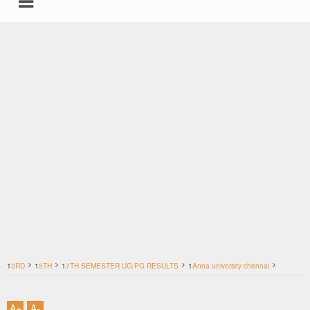
undefined
கதைகள்
சட்டம்
இயற்கை மருத்துவம்
தகவல்தளம் ஸ்பெஷல்
தமிழ்
1
3RD
1
5TH
1
7TH SEMESTER UG/PG RESULTS
1
Anna university chennai
மற்றவை
1
ANNA UNIVERSITY RESULTS
1
ANNA UNIVERSITY RESULTS NOV/DEC 2014
1
Internet
1
Result
A
+
A
-