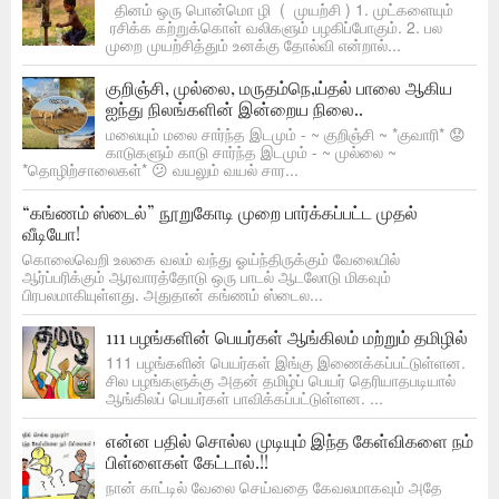
தினம் ஒரு பொன்மொ ழி ( முயற்சி ) 1. முட்களையும்
ரசிக்க கற்றுக்கொள் வலிகளும் பழகிப்போகும். 2. பல
முறை முயற்சித்தும் உனக்கு தோல்வி என்றால்...
குறிஞ்சி, முல்லை, மருதம்நெ,ய்தல் பாலை ஆகிய
ஐந்து நிலங்களின் இன்றைய நிலை..
மலையும் மலை சார்ந்த இடமும் - ~ குறிஞ்சி ~ *குவாரி* 😟
காடுகளும் காடு சார்ந்த இடமும் - ~ முல்லை ~
*தொழிற்சாலைகள்* 😕 வயலும் வயல் சார...
“கங்ணம் ஸ்டைல்” நூறுகோடி முறை பார்க்கப்பட்ட முதல்
வீடியோ!
கொலைவெறி உலகை வலம் வந்து ஓய்ந்திருக்கும் வேலையில்
ஆர்ப்பரிக்கும் ஆரவாரத்தோடு ஒரு பாடல் ஆடலோடு மிகவும்
பிரபலமாகியுள்ளது. அதுதான் கங்ணம் ஸ்டைல...
111 பழங்களின் பெயர்கள் ஆங்கிலம் மற்றும் தமிழில்
111 பழங்களின் பெயர்கள் இங்கு இணைக்கப்பட்டுள்ளன.
சில பழங்களுக்கு அதன் தமிழ்ப் பெயர் தெரியாதபடியால்
ஆங்கிலப் பெயர்கள் பாவிக்கப்பட்டுள்ளன. ...
என்ன பதில் சொல்ல முடியும் இந்த கேள்விகளை நம்
பிள்ளைகள் கேட்டால்.!!
நான் காட்டில் வேலை செய்வதை கேவலமாகவும் அதே