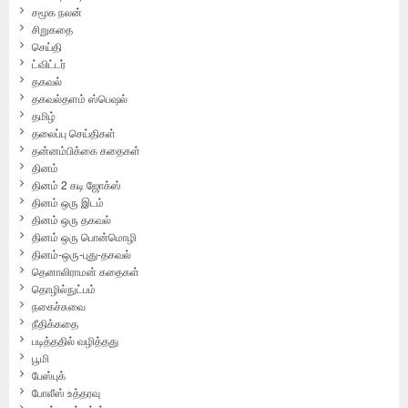
சமூக நலன்
சிறுகதை
செய்தி
ட்விட்டர்
தகவல்
தகவல்தளம் ஸ்பெஷல்
தமிழ்
தலைப்பு செய்திகள்
தன்னம்பிக்கை கதைகள்
தினம்
தினம் 2 கடி ஜோக்ஸ்
தினம் ஒரு இடம்
தினம் ஒரு தகவல்
தினம் ஒரு பொன்மொழி
தினம்-ஒரு-புது-தகவல்
தெனாலிராமன் கதைகள்
தொழில்நுட்பம்
நகைச்சுவை
நீதிக்கதை
படித்ததில் வழித்தது
பூமி
பேஸ்புக்
போலீஸ் உத்தரவு