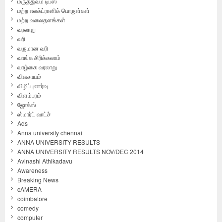
மருத்துவம் டிப்ஸ்
மற்ற எலக்ட்ரானிக் பொருள்கள்
மற்ற வலைதளங்கள்
வரலாறு
வரி
வருமான வரி
வாங்க சிரிக்கலாம்
வாழ்கை வரலாறு
விவசாயம்
விழிப்புணர்வு
விளம்பரம்
ஜோக்ஸ்
ஸ்மார்ட் வாட்ச்
Ads
Anna university chennai
ANNA UNIVERSITY RESULTS
ANNA UNIVERSITY RESULTS NOV/DEC 2014
Avinashi Athikadavu
Awareness
Breaking News
cAMERA
coimbatore
comedy
computer