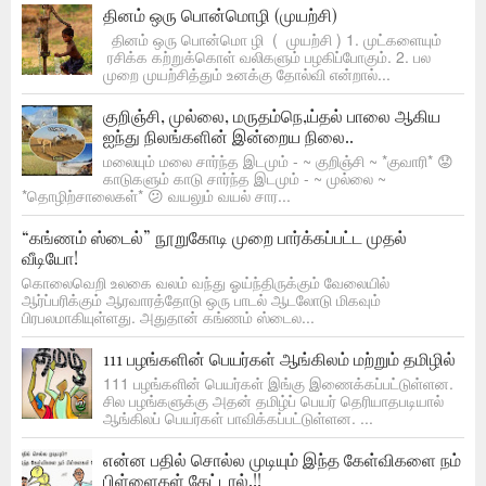
தினம் ஒரு பொன்மொழி (முயற்சி)
தினம் ஒரு பொன்மொ ழி ( முயற்சி ) 1. முட்களையும்
ரசிக்க கற்றுக்கொள் வலிகளும் பழகிப்போகும். 2. பல
முறை முயற்சித்தும் உனக்கு தோல்வி என்றால்...
குறிஞ்சி, முல்லை, மருதம்நெ,ய்தல் பாலை ஆகிய
ஐந்து நிலங்களின் இன்றைய நிலை..
மலையும் மலை சார்ந்த இடமும் - ~ குறிஞ்சி ~ *குவாரி* 😟
காடுகளும் காடு சார்ந்த இடமும் - ~ முல்லை ~
*தொழிற்சாலைகள்* 😕 வயலும் வயல் சார...
“கங்ணம் ஸ்டைல்” நூறுகோடி முறை பார்க்கப்பட்ட முதல்
வீடியோ!
கொலைவெறி உலகை வலம் வந்து ஓய்ந்திருக்கும் வேலையில்
ஆர்ப்பரிக்கும் ஆரவாரத்தோடு ஒரு பாடல் ஆடலோடு மிகவும்
பிரபலமாகியுள்ளது. அதுதான் கங்ணம் ஸ்டைல...
111 பழங்களின் பெயர்கள் ஆங்கிலம் மற்றும் தமிழில்
111 பழங்களின் பெயர்கள் இங்கு இணைக்கப்பட்டுள்ளன.
சில பழங்களுக்கு அதன் தமிழ்ப் பெயர் தெரியாதபடியால்
ஆங்கிலப் பெயர்கள் பாவிக்கப்பட்டுள்ளன. ...
என்ன பதில் சொல்ல முடியும் இந்த கேள்விகளை நம்
பிள்ளைகள் கேட்டால்.!!