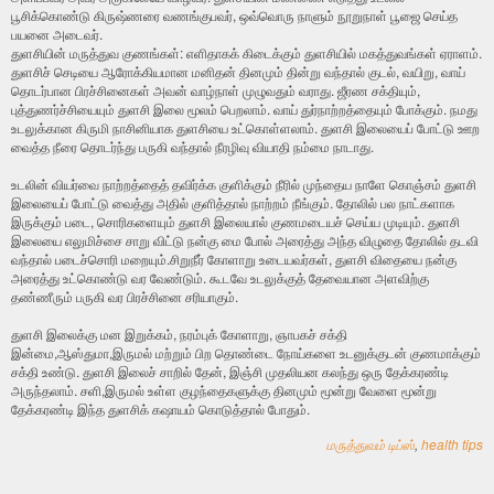
பூசிக்கொண்டு கிருஷ்ணரை வணங்குபவர், ஒவ்வொரு நாளும் நூறுநாள் பூஜை செய்த
பயனை அடைவர்.
துளசியின் மருத்துவ குணங்கள்: எளிதாகக் கிடைக்கும் துளசியில் மகத்துவங்கள் ஏராளம்.
துளசிச் செடியை ஆரோக்கியமான மனிதன் தினமும் தின்று வந்தால் குடல், வயிறு, வாய்
தொடர்பான பிரச்சினைகள் அவன் வாழ்நாள் முழுவதும் வராது. ஜீரண சக்தியும்,
புத்துணர்ச்சியையும் துளசி இலை மூலம் பெறலாம். வா‌ய் து‌ர்நா‌ற்ற‌த்தையு‌ம் போ‌க்கு‌ம். நமது
உடலுக்கான கிருமி நாசினியாக துளசியை உட்கொள்ளலாம். துளசி இலையைப் போட்டு ஊற
வைத்த நீரை தொடர்ந்து பருகி வந்தால் நீரழிவு வியாதி நம்மை நாடாது.
உடலின் வியர்வை நாற்றத்தைத் தவிர்க்க குளிக்கும் நீரில் முந்தைய நாளே கொஞ்சம் துளசி
இலையைப் போட்டு வைத்து அதில் குளித்தால் நாற்றம் நீங்கும். தோலில் பல நாட்களாக
இருக்கும் படை, சொரிகளையும் துளசி இலையால் குணமடையச் செய்ய முடியும். துளசி
இலையை எலுமிச்சை சாறு விட்டு நன்கு மை போல் அரைத்து அந்த விழுதை தோலில் தடவி
வந்தால் படைச்சொரி மறையும்.சிறுநீர் கோளாறு உடையவர்கள், துளசி விதையை நன்கு
அரைத்து உட்கொண்டு வர வேண்டும். கூடவே உடலுக்குத் தேவையான அளவிற்கு
தண்ணீரும் பருகி வர பிரச்சினை சரியாகும்.
துளசி இலைக்கு மன இறுக்கம், நரம்புக் கோளாறு, ஞாபகச் சக்தி
இன்மை,ஆஸ்துமா,இருமல் மற்றும் பிற தொண்டை நோய்களை உடனுக்குடன் குணமாக்கும்
சக்தி உண்டு. துளசி இலைச் சாறில் தேன், இஞ்சி முதலியன கலந்து ஒரு தேக்கரண்டி
அருந்தலாம். சளி,இருமல் உள்ள குழந்தைகளுக்கு தினமும் மூன்று வேளை மூன்று
தேக்கரண்டி இந்த துளசிக் கஷாயம் கொடுத்தால் போதும்.
மருத்துவம் டிப்ஸ்
,
health tips