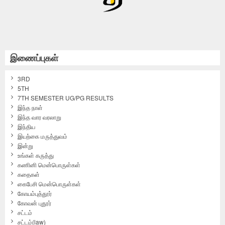
இணைப்புகள்
3RD
5TH
7TH SEMESTER UG/PG RESULTS
இந்த நாள்
இந்த வார வரலாறு
இந்திய
இயற்கை மருத்துவம்
இன்று
உங்கள் கருத்து
கணினி மென்பொருள்கள்
கதைகள்
கைபேசி மென்பொருள்கள்
கோயம்புத்தூர்
கோவன் புதூர்
சட்டம்
சட்டம்(law)