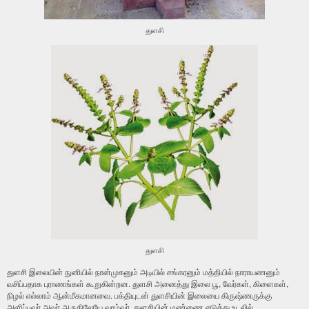
துளசி
துளசி
துளசி இலையின் நுனியில் நான்முகனும் அடியில் சங்கரனும் மத்தியில் நாராயணனும்
வசிப்பதாக புராணங்கள் கூறுகின்றன. துளசி அனைத்து இலை பூ, வேர்கள், கிளைகள்,
நிழல் எல்லாம் ஆன்மீகமானவை. பக்தியுடன் துளசியின் இலையை கிருஷ்ணருக்கு
அளிப்பவர் அவர் அருகிலேயே வாழ்வர். துளசியின் மண்ணை எடுத்து உடலில்