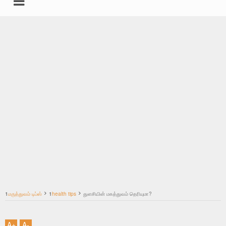
undefined
கதைகள்
சட்டம்
இயற்கை மருத்துவம்
தகவல்தளம் ஸ்பெஷல்
தமிழ்
1
மருத்துவம் டிப்ஸ்
1
health tips
துளசியின் மகத்துவம் தெரியுமா?
மற்றவை
A
+
A
-