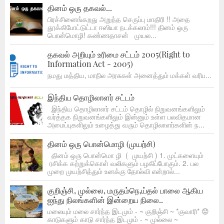
தினம் ஒரு தகவல்...
பிரச்சினைங்கறது அறுந்த செருப்பு மாதிரி !! அதை
தூக்கிபோட்டுட்டா ஈஸியா நடக்கலாம்!!! தினம் ஒரு
பொன்மொழி! கண்ணதாசன் முயல...
தகவல் அறியும் உரிமை சட்டம் 2005(Right to
Information Act - 2005)
நமது மத்திய, மாநில அரசுகள் அனைத்தும் மக்கள் வரிப...
இந்திய தொழிலாளர் சட்டம்
இந்திய தொழிலாளர் சட்டம் தொழில் நிறுவனங்களிலும்
வர்த்தக நிறுவனங்களிலும் இன்னும் உள்ள பலவிதமான
அமைப்புகளிலும் உழைத்து வரும் தொழிலாளர்களின் ந...
தினம் ஒரு பொன்மொழி (முயற்சி)
தினம் ஒரு பொன்மொ ழி ( முயற்சி ) 1. முட்களையும்
ரசிக்க கற்றுக்கொள் வலிகளும் பழகிப்போகும். 2. பல
முறை முயற்சித்தும் உனக்கு தோல்வி என்றால்...
குறிஞ்சி, முல்லை, மருதம்நெ,ய்தல் பாலை ஆகிய
ஐந்து நிலங்களின் இன்றைய நிலை..
மலையும் மலை சார்ந்த இடமும் - ~ குறிஞ்சி ~ *குவாரி* 😟
காடுகளும் காடு சார்ந்த இடமும் - ~ முல்லை ~