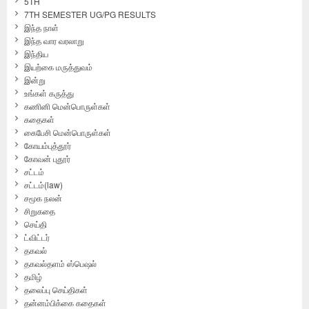
5TH
7TH SEMESTER UG/PG RESULTS
இந்த நாள்
இந்த வார வரலாறு
இந்திய
இயற்கை மருத்துவம்
இன்று
உங்கள் கருத்து
கணினி மென்பொருள்கள்
கதைகள்
கைபேசி மென்பொருள்கள்
கோயம்புத்தூர்
கோவன் புதூர்
சட்டம்
சட்டம்(law)
சமூக நலன்
சிறுகதை
செய்தி
ட்விட்டர்
தகவல்
தகவல்தளம் ஸ்பெஷல்
தமிழ்
தலைப்பு செய்திகள்
தன்னம்பிக்கை கதைகள்