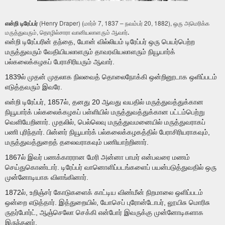
என்றி டிரேப்பர்
(Henry Draper) (மார்ச் 7, 1837 – நவம்பர் 20, 1882), ஒரு அமெரிக்க
மருத்துவரும், தொழில்சாரா வானியலாளரும் ஆவார்
.
என்றி
டிரேப்பரின் தந்தை, யோன் வில்லியம் டிரேப்பர் ஒரு பெயர்பெற்ற
மருத்துவரும் வேதியியலாளரும் தாவரவியலாளரும் நியூயார்க்
பல்கலைக்கழகப் பேராசிரியரும் ஆவார்.
1839ல் முதன் முதலாக நிலவைத் தொலைநோக்கி ஒன்றினூடாக ஒளிப்படம்
எடுத்தவரும் இவரே.
என்றி டிரேப்பர், 1857ல், தனது 20 ஆவது வயதில் மருத்துவத்துக்கான
நியூயார்க் பல்கலைக்கழகப் பள்ளியில் மருத்துவத்துக்கான பட்டம்பெற்று
வெளியேறினார். முதலில், பெல்லெவு மருத்துவமனையில் மருத்துவராகப்
பணி புரிந்தார். பின்னர் நியூயார்க் பல்கலைக்கழகத்தில் பேராசிரியராகவும்,
மருத்துவத்துறைத் தலைவராகவும்
பணியாற்றினார்.
1867ல் இவர் பணக்காரரான மேரி அன்னா பாமர் என்பவரை மணம்
செய்துகொண்டார். டிரேப்பர் வானொளிப்படங்களைப் பயன்படுத்துவதில் ஒரு
முன்னோடியாக விளங்கினார்.
1872ல், உறிஞ்சர் கோடுகளைக் காட்டிய விண்மீன் நிறமாலை ஒளிப்படம்
ஒன்றை எடுத்தார். இத்துறையில், யோசெப் புரோன்டோபர், லூயிசு மொரிசு
ருதர்போர்ட், ஆஞ்செலோ செக்கி என்போர் இவருக்கு முன்னோடிகளாக
இருந்தனர்.