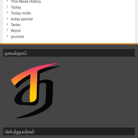
This Week History
Today
Today motto
today special
Twiter
World
youtube
தகவல்தளம்
பின்பற்றுபவர்கள்