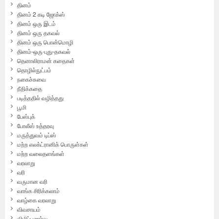
தினம்
தினம் 2 கடி ஜோக்ஸ்
தினம் ஒரு இடம்
தினம் ஒரு தகவல்
தினம் ஒரு பொன்மொழி
தினம்-ஒரு-புது-தகவல்
தெனாலிராமன் கதைகள்
தொழில்நுட்பம்
நகைச்சுவை
நீதிக்கதை
படித்ததில் வழித்தது
பூமி
பேஸ்புக்
போலீஸ் உத்தரவு
மருத்துவம் டிப்ஸ்
மற்ற எலக்ட்ரானிக் பொருள்கள்
மற்ற வலைதளங்கள்
வரலாறு
வரி
வருமான வரி
வாங்க சிரிக்கலாம்
வாழ்கை வரலாறு
விவசாயம்
விழிப்புணர்வு