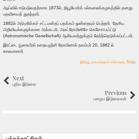
ஆய்வில் ஈடுபடுவதற்காக 1873ல், நியூயோர்க் பல்கலைக்கழகத்தில் தனது
பதவியைத் துறந்தார்.
1882ல் அமெரிக்கச் சட்டமன்றப் பதக்கம் ஒன்றையும் பெற்றார். தேசிய
அறிவியல்களுக்கான அக்கடமி, அசுட்ரோமினிசே கெசேசாஃப்ட்டு
(Astronomische Gesellschaft) ஆகியவற்றுக்கும் தேர்ந்தெடுக்கப்பட்டார்.
இரட்டை நுரையீரல் உறையழற்சி நோயினால் நவம்பர் 20, 1882 ல்
காலமானார்.
இன்று
,
தகவல்தளம் ஸ்பெஷல்
,
Today
Next
புதிய இடுகை
Previous
பழைய இடுகைகள்
பக்கக்காட்சிகள்