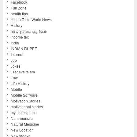
Facebook
Fun Zone
health tips
Hindu Tamil World News
History
history தினம் ஒரு இடம்
income tax
India
INDIAN RUPEE
Internet
Job
Jokes
JTagavaltalam
Law
Life Histroy
Mobile
Mobile Software
Motivation Stories
motivational stories
mystreies place
Nam-munore
Natural Medicine
New Location
New tagaval