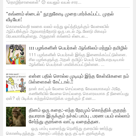
*தொழிற்சாலைகள்* 😕 வயலும் வயல் சார...
“கங்ணம் ஸ்டைல்” நூறுகோடி முறை பார்க்கப்பட்ட முதல்
வீடியோ!
கொலைவெறி உலகை வலம் வந்து ஓய்ந்திருக்கும் வேலையில்
ஆர்ப்பரிக்கும் ஆரவாரத்தோடு ஒரு பாடல் ஆடலோடு மிகவும்
பிரபலமாகியுள்ளது. அதுதான் கங்ணம் ஸ்டைல...
111 பழங்களின் பெயர்கள் ஆங்கிலம் மற்றும் தமிழில்
111 பழங்களின் பெயர்கள் இங்கு இணைக்கப்பட்டுள்ளன.
சில பழங்களுக்கு அதன் தமிழ்ப் பெயர் தெரியாதபடியால்
ஆங்கிலப் பெயர்கள் பாவிக்கப்பட்டுள்ளன. ...
என்ன பதில் சொல்ல முடியும் இந்த கேள்விகளை நம்
பிள்ளைகள் கேட்டால்.!!
நான் காட்டில் வேலை செய்வதை கேவலமாகவும் அதே
கணினியில் வேலை செய்வதை கௌரவமாக நீ நினைப்பது
ஏன்? ஏர் பிடிக்க கற்றுக்கொடுக்க மறுக்கும் நீ என...
தினம் ஒரு கதை:-எந்த நேரமும் கொத்திக் குதறத்
தயாராக இருக்கும் நச்சுப் பாம்பு , மரண பயம் எல்லாம்
சேர்ந்து குரங்கை வாட்டி வதைத்தன.
ஒரு பாம்பு வளைந்து நெளிந்து தரையில் ஊர்ந்து
கொண்டிருந்தது. அதைப் பார்த்த ஒரு குட்டிக் குரங்குக்கு