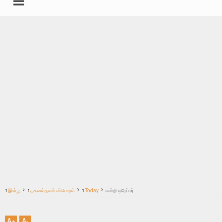
undefined
கதைகள்
சட்டம்
இயற்கை மருத்துவம்
தகவல்தளம் ஸ்பெஷல்
தமிழ்
1
இன்று
1
தகவல்தளம் ஸ்பெஷல்
1
Today
என்றி டிரேப்பர்
மற்றவை
A
+
A
-