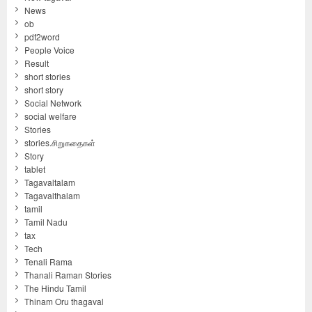
News
ob
pdf2word
People Voice
Result
short stories
short story
Social Network
social welfare
Stories
stories.சிறுகதைகள்
Story
tablet
Tagavaltalam
Tagavalthalam
tamil
Tamil Nadu
tax
Tech
Tenali Rama
Thanali Raman Stories
The Hindu Tamil
Thinam Oru thagaval