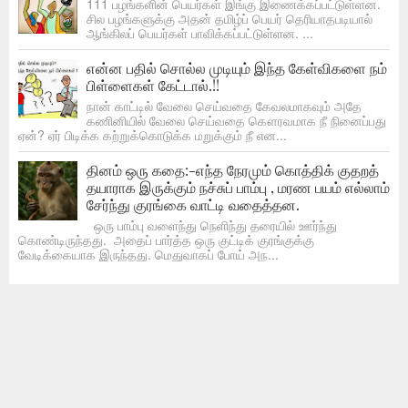
111 பழங்களின் பெயர்கள் இங்கு இணைக்கப்பட்டுள்ளன.
சில பழங்களுக்கு அதன் தமிழ்ப் பெயர் தெரியாதபடியால்
ஆங்கிலப் பெயர்கள் பாவிக்கப்பட்டுள்ளன. ...
என்ன பதில் சொல்ல முடியும் இந்த கேள்விகளை நம்
பிள்ளைகள் கேட்டால்.!!
நான் காட்டில் வேலை செய்வதை கேவலமாகவும் அதே
கணினியில் வேலை செய்வதை கௌரவமாக நீ நினைப்பது
ஏன்? ஏர் பிடிக்க கற்றுக்கொடுக்க மறுக்கும் நீ என...
தினம் ஒரு கதை:-எந்த நேரமும் கொத்திக் குதறத்
தயாராக இருக்கும் நச்சுப் பாம்பு , மரண பயம் எல்லாம்
சேர்ந்து குரங்கை வாட்டி வதைத்தன.
ஒரு பாம்பு வளைந்து நெளிந்து தரையில் ஊர்ந்து
கொண்டிருந்தது. அதைப் பார்த்த ஒரு குட்டிக் குரங்குக்கு
வேடிக்கையாக இருந்தது. மெதுவாகப் போய் அந...