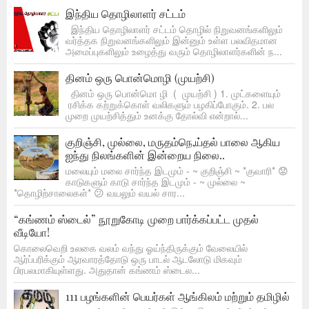
இந்திய தொழிலாளர் சட்டம்
இந்திய தொழிலாளர் சட்டம் தொழில் நிறுவனங்களிலும்
வர்த்தக நிறுவனங்களிலும் இன்னும் உள்ள பலவிதமான
அமைப்புகளிலும் உழைத்து வரும் தொழிலாளர்களின் ந...
தினம் ஒரு பொன்மொழி (முயற்சி)
தினம் ஒரு பொன்மொ ழி ( முயற்சி ) 1. முட்களையும்
ரசிக்க கற்றுக்கொள் வலிகளும் பழகிப்போகும். 2. பல
முறை முயற்சித்தும் உனக்கு தோல்வி என்றால்...
குறிஞ்சி, முல்லை, மருதம்நெ,ய்தல் பாலை ஆகிய
ஐந்து நிலங்களின் இன்றைய நிலை..
மலையும் மலை சார்ந்த இடமும் - ~ குறிஞ்சி ~ *குவாரி* 😟
காடுகளும் காடு சார்ந்த இடமும் - ~ முல்லை ~
*தொழிற்சாலைகள்* 😕 வயலும் வயல் சார...
“கங்ணம் ஸ்டைல்” நூறுகோடி முறை பார்க்கப்பட்ட முதல்
வீடியோ!
கொலைவெறி உலகை வலம் வந்து ஓய்ந்திருக்கும் வேலையில்
ஆர்ப்பரிக்கும் ஆரவாரத்தோடு ஒரு பாடல் ஆடலோடு மிகவும்
பிரபலமாகியுள்ளது. அதுதான் கங்ணம் ஸ்டைல...
111 பழங்களின் பெயர்கள் ஆங்கிலம் மற்றும் தமிழில்