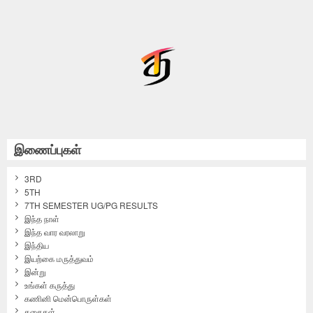
இணைப்புகள்
3RD
5TH
7TH SEMESTER UG/PG RESULTS
இந்த நாள்
இந்த வார வரலாறு
இந்திய
இயற்கை மருத்துவம்
இன்று
உங்கள் கருத்து
கணினி மென்பொருள்கள்
கதைகள்