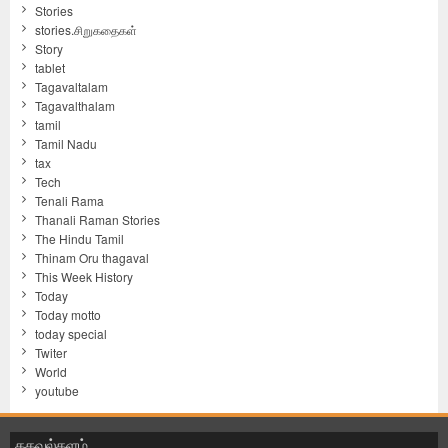
Stories
stories.சிறுகதைகள்
Story
tablet
Tagavaltalam
Tagavalthalam
tamil
Tamil Nadu
tax
Tech
Tenali Rama
Thanali Raman Stories
The Hindu Tamil
Thinam Oru thagaval
This Week History
Today
Today motto
today special
Twiter
World
youtube
தகவல்தளம்