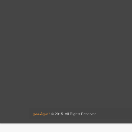
Cross Talk
Downlodes
Earth
Economic Times
Education
Facebook
Fun Zone
health tips
Hindu Tamil World
News
History
history தினம் ஒரு இடம்
income tax
India
INDIAN RUPEE
Internet
Job
Jokes
JTagavaltalam
Law
Life Histroy
தகவல்தளம்
© 2015. All Rights Reserved.
Mobile
Mobile Software
Motivation Stories