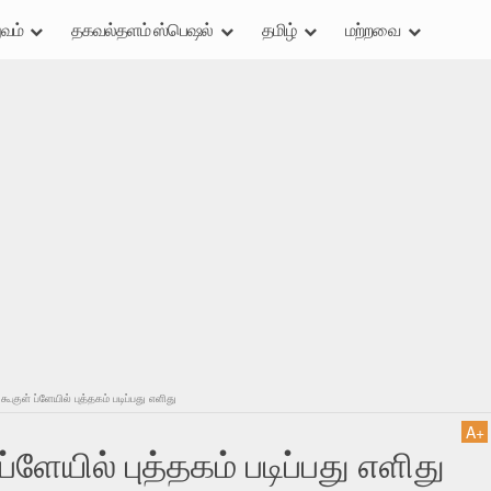
வம்
தகவல்தளம் ஸ்பெஷல்
தமிழ்
மற்றவை
கூகுள் ப்ளேயில் புத்தகம் படிப்பது எளிது
A
+
்ளேயில் புத்தகம் படிப்பது எளிது