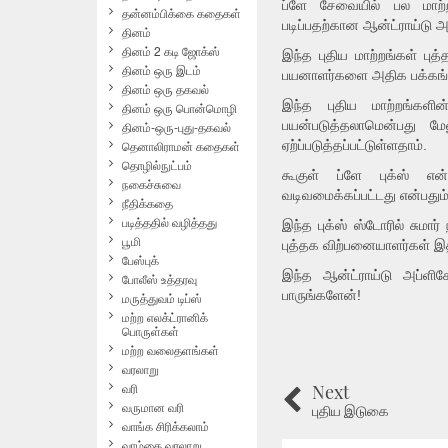
ப்ளே சேவையில் பல மாற்ற
தன்னம்பிக்கை கதைகள்
படிப்பதற்கான ஆன்ட்ராய்டு 
தினம்
தினம் 2 கடி ஜோக்ஸ்
இந்த புதிய மாற்றங்கள் புத
தினம் ஒரு இடம்
பயனாளர்களை அதிக பக்கங்க
தினம் ஒரு தகவல்
இந்த புதிய மாற்றங்கள
தினம் ஒரு பொன்மொழி
பயன்படுத்தலாமென்பது மேல
தினம்-ஒரு-புது-தகவல்
தெனாலிராமன் கதைகள்
ஏற்ப்படுத்தப்பட்டுள்ளதாம்.
தொழில்நுட்பம்
கூகுள் ப்ளே புக்ஸ் என்
நகைச்சுவை
வடிவமைக்கப்பட்டது என்பதும் 
நீதிக்கதை
படித்ததில் வழித்தது
இந்த புக்ஸ் ஸ்டோரில் சுமா
பூமி
புத்தக விற்பனையாளர்கள் இத
பேஸ்புக்
இந்த ஆன்ட்ராய்டு அப்ளிக
போலீஸ் உத்தரவு
பாருங்களேன்!
மருத்துவம் டிப்ஸ்
மற்ற எலக்ட்ரானிக்
பொருள்கள்
மற்ற வலைதளங்கள்
வரலாறு
வரி
Next
வருமான வரி
புதிய இடுகை
வாங்க சிரிக்கலாம்
வாழ்கை வரலாறு