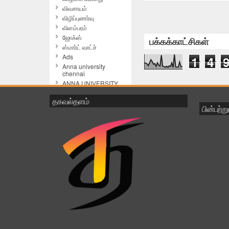
விவசாயம்
விழிப்புணர்வு
விளம்பரம்
ஜோக்ஸ்
பக்கக்காட்சிகள்
ஸ்மார்ட் வாட்ச்
Ads
1
4
Anna university
chennai
ANNA UNIVERSITY
RESULTS
ANNA UNIVERSITY
தகவல்தளம்
RESULTS NOV/DEC
பின்பற்ற
2014
Avinashi Athikadavu
Awareness
Breaking News
cAMERA
coimbatore
comedy
computer
Computer Shortcuts
Computer Software
Computer Tips & Tricks
Computer Tricks