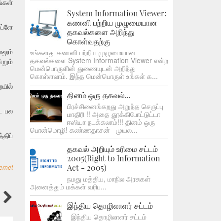
்கள்
System Information Viewer:
கணனி பற்றிய முழுமையான
 ப்ளே
தகவல்களை அறிந்து
கொள்வதற்கு
உங்களது கணனி பற்றிய முழுமையான
லும்
தகவல்களை System Information Viewer என்ற
றும்
மென்பொருளின் துணையுடன் அறிந்து
கொள்ளலாம். இந்த மென்பொருள் உங்கள் க...
யில்
தினம் ஒரு தகவல்...
பிரச்சினைங்கறது அறுந்த செருப்பு
ு. பல
மாதிரி !! அதை தூக்கிபோட்டுட்டா
ஈஸியா நடக்கலாம்!!! தினம் ஒரு
பொன்மொழி! கண்ணதாசன் முயல...
திப்
தகவல் அறியும் உரிமை சட்டம்
2005(Right to Information
Act - 2005)
ternet
நமது மத்திய, மாநில அரசுகள்
அனைத்தும் மக்கள் வரிப...
இந்திய தொழிலாளர் சட்டம்
இந்திய தொழிலாளர் சட்டம்