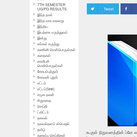
7TH SEMESTER
UG/PG RESULTS
Tweet
இந்த நாள்
இந்த வார வரலாறு
இந்திய
இயற்கை மருத்துவம்
இன்று
உங்கள் கருத்து
கணினி மென்பொருள்கள்
கதைகள்
கைபேசி
மென்பொருள்கள்
கோயம்புத்தூர்
கோவன் புதூர்
சட்டம்
சட்டம்(law)
சமூக நலன்
சிறுகதை
செய்தி
ட்விட்டர்
தகவல்
தகவல்தளம் ஸ்பெஷல்
தமிழ்
கூகுள் நிறுவனத்தின் ப்ளே
தலைப்பு செய்திகள்