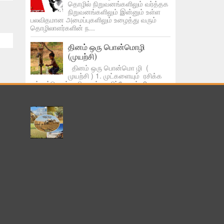
தொழில் நிறுவனங்களிலும் வர்த்தக
நிறுவனங்களிலும் இன்னும் உள்ள
பலவிதமான அமைப்புகளிலும் உழைத்து வரும்
தொழிலாளர்களின் ந...
தினம் ஒரு பொன்மொழி
(முயற்சி)
தினம் ஒரு பொன்மொ ழி (
முயற்சி ) 1. முட்களையும் ரசிக்க
கற்றுக்கொள் வலிகளும் பழகிப்போகும். 2. பல
முறை முயற்சித்தும் உனக்கு தோல்வி என்றால்...
குறிஞ்சி, முல்லை,
மருதம்நெ,ய்தல் பாலை ஆகிய
ஐந்து நிலங்களின் இன்றைய
நிலை..
மலையும் மலை சார்ந்த இடமும் - ~ குறிஞ்சி ~
*குவாரி* 😟 காடுகளும் காடு சார்ந்த இடமும் - ~
முல்லை ~ *தொழிற்சாலைகள்* 😕 வயலும் வயல்
சார...
“கங்ணம் ஸ்டைல்” நூறுகோடி முறை
பார்க்கப்பட்ட முதல் வீடியோ!
கொலைவெறி உலகை வலம் வந்து ஓய்ந்திருக்கும்
வேலையில் ஆர்ப்பரிக்கும் ஆரவாரத்தோடு ஒரு