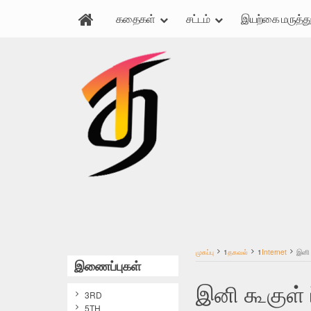
கதைகள்
சட்டம்
இயற்கை மருத்து
முகப்பு
1
தகவல்
1
Internet
இனி 
இணைப்புகள்
இனி கூகுள் ப
3RD
5TH