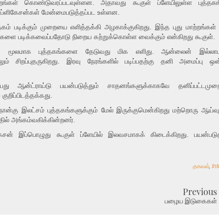
ங்கள் கொண்டுவரப்படவுள்ளன. அதாவது கூகுள் ப்ளேயிலுள்ள புத்தகங
அப்ளிகேசன்கள் மேன்மைபடுத்தப்பட உள்ளன.
்தகம் படிக்கும் முறையை எளித்தக்கி அழகாக்குகிறது. இந்த புது மாற்றங்கள்
ளை படிக்கவைப்பதோடு நிறைய கற்றுக்கொள்ள வைக்கும் என்கிறது கூகுள்.
ின் மூலமாக புத்தகங்களை தேடுவது மிக எளிது. ஆன்லைன் இல்லாம
ும் சிறப்புதருகிறது. இரவு நேரங்களில் படிப்பதற்கு தனி அமைப்பு ஒன்
பது ஆன்ட்ராய்டு பயன்படுத்தும் சாதனங்களுக்காகவே தனிப்பட்டமுறை
குறிப்பிடத்தக்கது.
ர் நான்கு இலட்சம் புத்தகங்களுக்கும் மேல் இருக்குமென்கிறது மற்றொரு ஆய்வ
ில் அங்கம்வகிக்கின்றனர்.
ேசன் இப்பொழுது கூகுள் ப்ளேயில் இலவசமாகக் கிடைக்கிறது. பயன்படுத்
தகவல்
,
In
Previous
பழைய இடுகைகள்