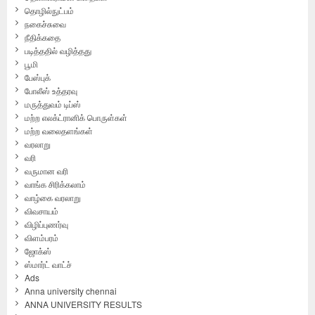
தொழில்நுட்பம்
நகைச்சுவை
நீதிக்கதை
படித்ததில் வழித்தது
பூமி
பேஸ்புக்
போலீஸ் உத்தரவு
மருத்துவம் டிப்ஸ்
மற்ற எலக்ட்ரானிக் பொருள்கள்
மற்ற வலைதளங்கள்
வரலாறு
வரி
வருமான வரி
வாங்க சிரிக்கலாம்
வாழ்கை வரலாறு
விவசாயம்
விழிப்புணர்வு
விளம்பரம்
ஜோக்ஸ்
ஸ்மார்ட் வாட்ச்
Ads
Anna university chennai
ANNA UNIVERSITY RESULTS