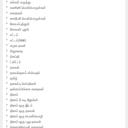
உங்கள் கருத்து
கணினி மென்பொருள்கள்
கதைகள்
கைபேசி மென்பொருள்கள்
கோயம்புத்தூர்
கோவன் புதூர்
சட்டம்
சட்டம்(law)
சமூக நலன்
சிறுகதை
செய்தி
ட்விட்டர்
தகவல்
தகவல்தளம் ஸ்பெஷல்
தமிழ்
தலைப்பு செய்திகள்
தன்னம்பிக்கை கதைகள்
தினம்
தினம் 2 கடி ஜோக்ஸ்
தினம் ஒரு இடம்
தினம் ஒரு தகவல்
தினம் ஒரு பொன்மொழி
தினம்-ஒரு-புது-தகவல்
தெனாலிராமன் கதைகள்