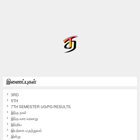
இணைப்புகள்
3RD
5TH
7TH SEMESTER UG/PG RESULTS
இந்த நாள்
இந்த வார வரலாறு
இந்திய
இயற்கை மருத்துவம்
இன்று