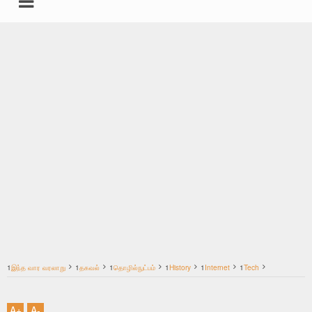
undefined
கதைகள்
சட்டம்
இயற்கை மருத்துவம்
தகவல்தளம் ஸ்பெஷல்
தமிழ்
1
இந்த வார வரலாறு
1
தகவல்
1
தொழில்நுட்பம்
1
History
1
Internet
1
Tech
மற்றவை
20 வயதை தொட்டது இ-மெயில்........
A
+
A
-