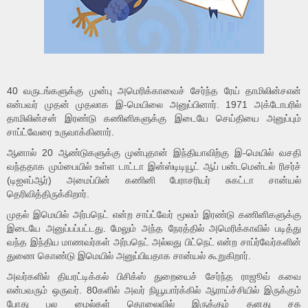
40 வருடங்களுக்கு முன்பு அமெரிக்காவைச் சேர்ந்த ரேய் தாமிலின்சஎன்
என்பவர் முதன் முதலாக இ-மெயிலை அனுப்பினார். 1971 அக்டோபரில்
தாமிலின்சன் இரண்டு கணினிகளுக்கு இடையே செய்தியை அனுப்பும்
சாப்ட்வேரை உருவாக்கினார்.
ஆனால் 20 ஆண்டுகளுக்கு முன்புதான் இந்தியாவிற்கு இ-மெயில் வசதி
வந்ததாக மும்பையில் உள்ள டாட்டா இன்ஸ்டிடியூட் ஆப் பன்டமென்டல் ரிசர்ச்
(டிஐஎப்ஆர்) அமைப்பின் கணினி பேராசரியர் சுகட்டா சான்யல்
தெரிவித்திருக்கிறார்.
முதல் இமெயில் அர்பநெட் என்ற சாப்ட்வேர் மூலம் இரண்டு கணினிகளுக்கு
இடையே அனுப்பப்பட்டது. மேலும் அந்த நேரத்தில் அமெரிக்காவில் படித்து
வந்த இந்திய மாணவர்கள் அர்பநெட் அல்லது பிட்நெட் என்ற சாப்ர்வேர்களின்
துணை கொண்டு இமெயில் அனுப்பியதாக சான்யல் கூறுகிறார்.
அவர்களில் தியரட்டிக்கல் பிசிக்ஸ் துறையைச் சேர்ந்த ராஜூவ் கவை
என்பவரும் ஒருவர். 80களில் அவர் நியூயார்க்கில் ஆராய்ச்சியில் இருக்கும்
போது பல மைல்கள் தொலைவில் இருக்கும் தனது சக