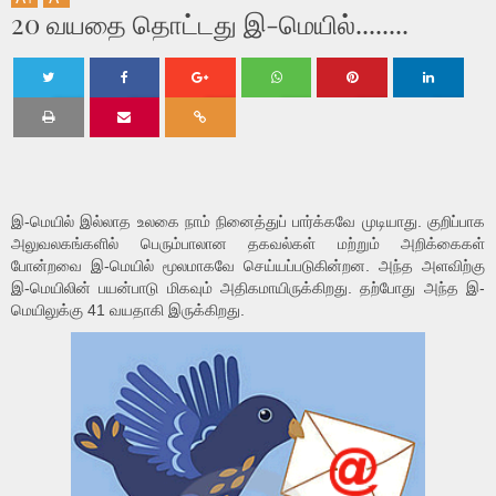
20 வயதை தொட்டது இ-மெயில்........
Twe
Shar
Shar
Shar
Shar
Shar
et
e
e
e
e
e
இ-மெயில் இல்லாத உலகை நாம் நினைத்துப் பார்க்கவே முடியாது. குறிப்பாக
அலுவலகங்களில் பெரும்பாலான தகவல்கள் மற்றும் அறிக்கைகள்
போன்றவை இ-மெயில் மூலமாகவே செய்யப்படுகின்றன. அந்த அளவிற்கு
இ-மெயிலின் பயன்பாடு மிகவும் அதிகமாயிருக்கிறது. தற்போது அந்த இ-
மெயிலுக்கு 41 வயதாகி இருக்கிறது.