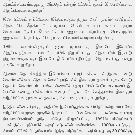
ஆராய்ச்சியாளர்களுக்கு அர்பநெட் மற்றும் பிட்நெட் மூலம் இ-மெயில்களை
அனுப்பியதாக கூறுகிறார்.
இதே பிட்நெட் சாப்ட்வேரை இந்தியாவிலும் நிறுவ அவர் முயற்சி எடுத்தார்.
அதன் பின் இந்திய அரசு மும்பை, டெல்லி, கான்பூர், கரக்பூர் மற்றும்
சென்னை ஆகிய இடங்களில் 5 ஐஐடிகளை நிறுவியது. பெங்களுரில்
ஐஐஎஸ்ஸை நிறுவியது. பின் மும்பையில் என்சிஎஸ்டியை நிறுவியது.
1986ல் என்சிஎஸ்டிக்கும் ஐஐடி மும்பைக்கு இடையே இமெயில்
அனுப்புவதற்கான டயல் அப் லிங்க் நிறுவப்பட்டது. அதன் பின் இரண்டு
நிறுவனங்களுக்கும் இடையே இ-மெயில் பறிமாற்றம் தொடங்கியது என்று
ராஜூவ் கூறுகிறார்.
ஆனால் தொடக்கத்தில் இமெயிலைப் பற்றி மக்கள் பெரிதாக கண்டு
கொள்ளவில்லை. ஆனால் வெளி நாடுகளில் இருக்கும் தங்கள் உறவுகளோடு
தொடர்பு கொள்ள மிக மலிவு விலையில் உதவும் மிகப் பெரிய உபகரணம் இ-
மெயில் என்பது பின்னாளில் உணரப்பட்டதாக கொல்கத்தாவில் இருக்கும்
விஇசிசியின் முன்னாள் தலைவர் ஸ்வப்பன் குமார் டி கூறுகிறார்.
இந்தியாவின் கிழக்கு பகுதியில் இ-மெயிலுக்காக எர்நெட் என்ற சாப்ட்வேர்
விஇசிசியில் முதன் முதலில் நிறுவப்பட்டது. பின் கொல்கத்தாவில் உள்ள மற்ற
நிறுவனங்களிலும் இந்த எர்நெட் நிறுவப்பட்டது. 1991ல் எர்நெட்டைப்
பயன்படுத்து இமெயில் அனுப்புவர்களின் எண்ணிக்கை 1000ஐ கடந்தது.
மேலும் பிரிண்டர் இல்லாமல் இந்த எர்நெட்டை அப்போது ரூ.30,000க்கு