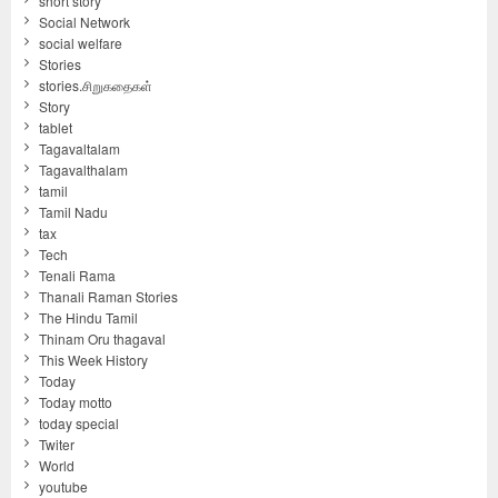
short story
Social Network
social welfare
Stories
stories.சிறுகதைகள்
Story
tablet
Tagavaltalam
Tagavalthalam
tamil
Tamil Nadu
tax
Tech
Tenali Rama
Thanali Raman Stories
The Hindu Tamil
Thinam Oru thagaval
This Week History
Today
Today motto
today special
Twiter
World
youtube