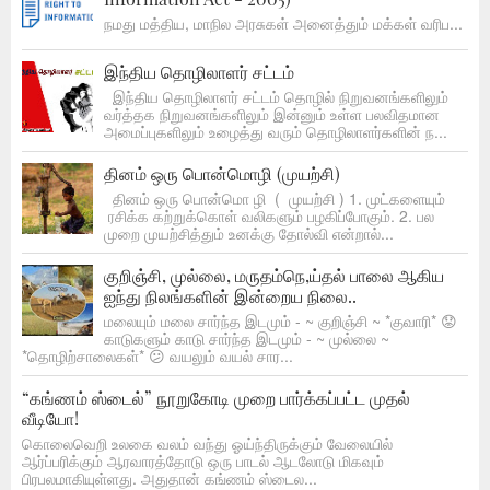
நமது மத்திய, மாநில அரசுகள் அனைத்தும் மக்கள் வரிப...
இந்திய தொழிலாளர் சட்டம்
இந்திய தொழிலாளர் சட்டம் தொழில் நிறுவனங்களிலும்
வர்த்தக நிறுவனங்களிலும் இன்னும் உள்ள பலவிதமான
அமைப்புகளிலும் உழைத்து வரும் தொழிலாளர்களின் ந...
தினம் ஒரு பொன்மொழி (முயற்சி)
தினம் ஒரு பொன்மொ ழி ( முயற்சி ) 1. முட்களையும்
ரசிக்க கற்றுக்கொள் வலிகளும் பழகிப்போகும். 2. பல
முறை முயற்சித்தும் உனக்கு தோல்வி என்றால்...
குறிஞ்சி, முல்லை, மருதம்நெ,ய்தல் பாலை ஆகிய
ஐந்து நிலங்களின் இன்றைய நிலை..
மலையும் மலை சார்ந்த இடமும் - ~ குறிஞ்சி ~ *குவாரி* 😟
காடுகளும் காடு சார்ந்த இடமும் - ~ முல்லை ~
*தொழிற்சாலைகள்* 😕 வயலும் வயல் சார...
“கங்ணம் ஸ்டைல்” நூறுகோடி முறை பார்க்கப்பட்ட முதல்
வீடியோ!
கொலைவெறி உலகை வலம் வந்து ஓய்ந்திருக்கும் வேலையில்
ஆர்ப்பரிக்கும் ஆரவாரத்தோடு ஒரு பாடல் ஆடலோடு மிகவும்
பிரபலமாகியுள்ளது. அதுதான் கங்ணம் ஸ்டைல...