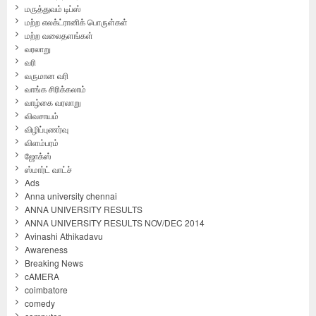
மருத்துவம் டிப்ஸ்
மற்ற எலக்ட்ரானிக் பொருள்கள்
மற்ற வலைதளங்கள்
வரலாறு
வரி
வருமான வரி
வாங்க சிரிக்கலாம்
வாழ்கை வரலாறு
விவசாயம்
விழிப்புணர்வு
விளம்பரம்
ஜோக்ஸ்
ஸ்மார்ட் வாட்ச்
Ads
Anna university chennai
ANNA UNIVERSITY RESULTS
ANNA UNIVERSITY RESULTS NOV/DEC 2014
Avinashi Athikadavu
Awareness
Breaking News
cAMERA
coimbatore
comedy