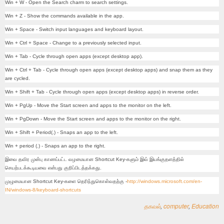
Win + W - Open the Search charm to search settings.
Win + Z - Show the commands available in the app.
Win + Space - Switch input languages and keyboard layout.
Win + Ctrl + Space - Change to a previously selected input.
Win + Tab - Cycle through open apps (except desktop app).
Win + Ctrl + Tab - Cycle through open apps (except desktop apps) and snap them as they
are cycled.
Win + Shift + Tab - Cycle through open apps (except desktop apps) in reverse order.
Win + PgUp - Move the Start screen and apps to the monitor on the left.
Win + PgDown - Move the Start screen and apps to the monitor on the right.
Win + Shift + Period(.) - Snaps an app to the left.
Win + period (.) - Snaps an app to the right.
இவை தவிர முன்பு காணப்பட்ட வழமையான Shortcut Key-களும் இவ் இயங்குதளத்தில்
செயற்படக்கூடியவை என்பது குறிப்பிடத்தக்கது.
முழுமையான Shortcut Key-களை தெரிந்துகொள்வதற்கு -
http://windows.microsoft.com/en-
IN/windows-8/keyboard-shortcuts
தகவல்
,
computer
,
Education