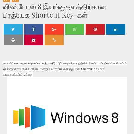
விண்டோஸ் 8 இயங்குதளத்​திற்கான
பிரத்யேக Shortcut Key-கள்
Twe
Shar
Shar
Shar
Shar
Shar
et
e
e
e
e
e
கணனிப் பாவனையாளர்களின் பலத்த எதிர்பார்ப்புக்களுக்கு மத்தியில் வெளியாகியுள்ள விண்டோஸ் 8
இயங்குதளத்திற்கென விசேடமானதும், பிரத்தியேகமானதுமான Shortcut Key-கள்
வடிவமைக்கப்பட்டுள்ளன.