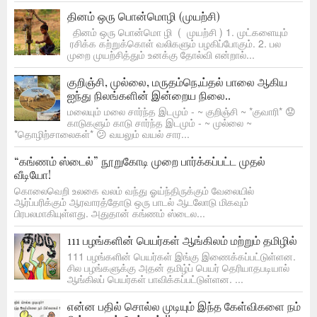
தினம் ஒரு பொன்மொழி (முயற்சி)
தினம் ஒரு பொன்மொ ழி ( முயற்சி ) 1. முட்களையும்
ரசிக்க கற்றுக்கொள் வலிகளும் பழகிப்போகும். 2. பல
முறை முயற்சித்தும் உனக்கு தோல்வி என்றால்...
குறிஞ்சி, முல்லை, மருதம்நெ,ய்தல் பாலை ஆகிய
ஐந்து நிலங்களின் இன்றைய நிலை..
மலையும் மலை சார்ந்த இடமும் - ~ குறிஞ்சி ~ *குவாரி* 😟
காடுகளும் காடு சார்ந்த இடமும் - ~ முல்லை ~
*தொழிற்சாலைகள்* 😕 வயலும் வயல் சார...
“கங்ணம் ஸ்டைல்” நூறுகோடி முறை பார்க்கப்பட்ட முதல்
வீடியோ!
கொலைவெறி உலகை வலம் வந்து ஓய்ந்திருக்கும் வேலையில்
ஆர்ப்பரிக்கும் ஆரவாரத்தோடு ஒரு பாடல் ஆடலோடு மிகவும்
பிரபலமாகியுள்ளது. அதுதான் கங்ணம் ஸ்டைல...
111 பழங்களின் பெயர்கள் ஆங்கிலம் மற்றும் தமிழில்
111 பழங்களின் பெயர்கள் இங்கு இணைக்கப்பட்டுள்ளன.
சில பழங்களுக்கு அதன் தமிழ்ப் பெயர் தெரியாதபடியால்
ஆங்கிலப் பெயர்கள் பாவிக்கப்பட்டுள்ளன. ...
என்ன பதில் சொல்ல முடியும் இந்த கேள்விகளை நம்