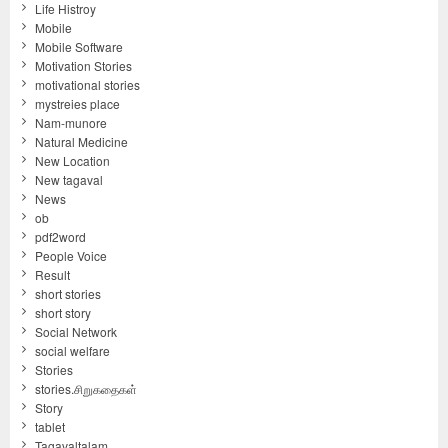
Life Histroy
Mobile
Mobile Software
Motivation Stories
motivational stories
mystreies place
Nam-munore
Natural Medicine
New Location
New tagaval
News
ob
pdf2word
People Voice
Result
short stories
short story
Social Network
social welfare
Stories
stories.சிறுகதைகள்
Story
tablet
Tagavaltalam