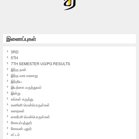
இணைப்புகள்
3RD
5TH
7TH SEMESTER UG/PG RESULTS
இந்த நாள்
இந்த வார வரலாறு
இந்திய
இயற்கை மருத்துவம்
இன்று
உங்கள் கருத்து
கணினி மென்பொருள்கள்
கதைகள்
கைபேசி மென்பொருள்கள்
கோயம்புத்தூர்
கோவன் புதூர்
சட்டம்