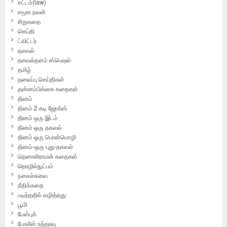
சட்டம்(law)
சமூக நலன்
சிறுகதை
செய்தி
ட்விட்டர்
தகவல்
தகவல்தளம் ஸ்பெஷல்
தமிழ்
தலைப்பு செய்திகள்
தன்னம்பிக்கை கதைகள்
தினம்
தினம் 2 கடி ஜோக்ஸ்
தினம் ஒரு இடம்
தினம் ஒரு தகவல்
தினம் ஒரு பொன்மொழி
தினம்-ஒரு-புது-தகவல்
தெனாலிராமன் கதைகள்
தொழில்நுட்பம்
நகைச்சுவை
நீதிக்கதை
படித்ததில் வழித்தது
பூமி
பேஸ்புக்
போலீஸ் உத்தரவு