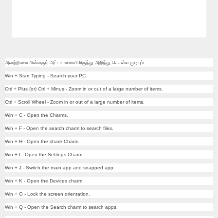
அவற்றினை பின்வரும் அட்டவணையிலிருந்து அறிந்து கொள்ள முடியும்.
Win + Start Typing - Search your PC.
Ctrl + Plus (or) Ctrl + Minus - Zoom in or out of a large number of items.
Ctrl + Scroll Wheel - Zoom in or out of a large number of items.
Win + C - Open the Charms.
Win + F - Open the search charm to search files.
Win + H - Open the share Charm.
Win + I - Open the Settings Charm.
Win + J - Switch the main app and snapped app.
Win + K - Open the Devices charm.
Win + O - Lock the screen orientation.
Win + Q - Open the Search charm to search apps.