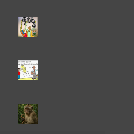
பாடல் ஆடலோடு மிகவும் பிரபலமாகியுள்ளது.
அதுதான் கங்ணம் ஸ்டைல...
111 பழங்களின் பெயர்கள்
ஆங்கிலம் மற்றும் தமிழில்
111 பழங்களின் பெயர்கள் இங்கு
இணைக்கப்பட்டுள்ளன. சில
பழங்களுக்கு அதன் தமிழ்ப் பெயர்
தெரியாதபடியால் ஆங்கிலப் பெயர்கள்
பாவிக்கப்பட்டுள்ளன. ...
என்ன பதில் சொல்ல முடியும்
இந்த கேள்விகளை நம்
பிள்ளைகள் கேட்டால்.!!
நான் காட்டில் வேலை செய்வதை
கேவலமாகவும் அதே கணினியில் வேலை
செய்வதை கௌரவமாக நீ நினைப்பது ஏன்? ஏர்
பிடிக்க கற்றுக்கொடுக்க மறுக்கும் நீ என...
தினம் ஒரு கதை:-எந்த நேரமும்
கொத்திக் குதறத் தயாராக
இருக்கும் நச்சுப் பாம்பு , மரண
பயம் எல்லாம் சேர்ந்து குரங்கை
வாட்டி வதைத்தன.