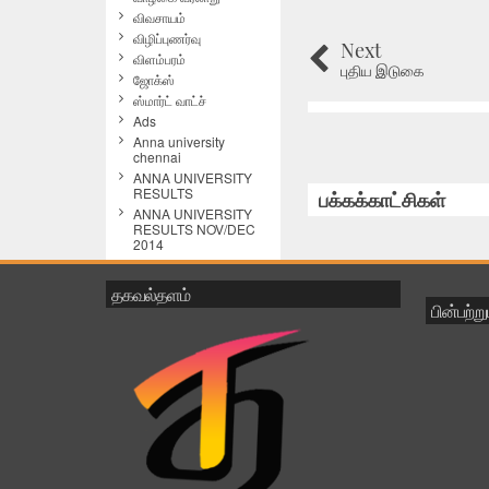
விவசாயம்
விழிப்புணர்வு
Next
விளம்பரம்
புதிய இடுகை
ஜோக்ஸ்
ஸ்மார்ட் வாட்ச்
Ads
Anna university
chennai
ANNA UNIVERSITY
RESULTS
பக்கக்காட்சிகள்
ANNA UNIVERSITY
RESULTS NOV/DEC
2014
Avinashi Athikadavu
Awareness
தகவல்தளம்
Breaking News
பின்பற்ற
cAMERA
coimbatore
comedy
computer
Computer Shortcuts
Computer Software
Computer Tips & Tricks
Computer Tricks