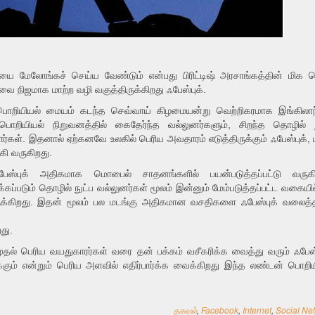
யை மேலோங்கச் செய்ய வேண்டும் என்பது பிரிட்டிஷ் அரசாங்கத்தின் மிக ப
வை நிஜமாக மாற்ற வழி வகுத்திருக்கிறது ஃபேஸ்புக்.
ய பொறியியல் மையம் கடந்த செவ்வாய் கிழமையன்று வெற்றிகரமாக இங்கிலாந்
த பொறியியல் நிறுவனத்தில் கைதேர்ந்த வல்லுனர்களும், சிறந்த தொழில் ந
ர்கள். இதனால் ஏற்கனவே உலகில் பெரிய அவதாரம் எடுத்திருக்கும் ஃபேஸ்புக், 
கி வருகிறது.
்புக் அதிகமாக மொபைல் சாதனங்களில் பயன்படுத்தப்பட்டு வருகி
க்கப்படும் தொழில் நுட்ப வல்லுனர்கள் மூலம் இன்னும் மேம்படுத்தப்பட்ட வகையி
ுக்கிறது. இதன் மூலம் பல மடங்கு அதிகமான வசதிகளை ஃபேஸ்புக் வலைத்
து.
முதல் பெரிய வயதுகாரர்கள் வரை தன் பக்கம் வசீகரிக்க வைத்து வரும் ஃபேஸ்ப
க்கும் என்றும் பெரிய அளவில் எதிர்பார்க்க வைக்கிறது இந்த லண்டன் பொறிய
தகவல்
,
Facebook
,
Internet
,
Social Ne