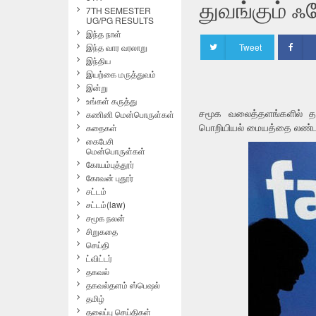
துவங்கும் ஃப
7TH SEMESTER
UG/PG RESULTS
இந்த நாள்
இந்த வார வரலாறு
Tweet
இந்திய
இயற்கை மருத்துவம்
இன்று
உங்கள் கருத்து
கணினி மென்பொருள்கள்
சமூக வலைத்தளங்களில் தனி
கதைகள்
பொறியியல் மையத்தை லண்டன
கைபேசி
மென்பொருள்கள்
கோயம்புத்தூர்
கோவன் புதூர்
சட்டம்
சட்டம்(law)
சமூக நலன்
சிறுகதை
செய்தி
ட்விட்டர்
தகவல்
தகவல்தளம் ஸ்பெஷல்
தமிழ்
தலைப்பு செய்திகள்