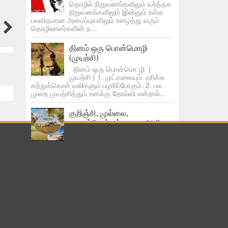
தொழில் நிறுவனங்களிலும் வர்த்தக
நிறுவனங்களிலும் இன்னும் உள்ள
பலவிதமான அமைப்புகளிலும் உழைத்து வரும்
தொழிலாளர்களின் ந...
தினம் ஒரு பொன்மொழி
(முயற்சி)
தினம் ஒரு பொன்மொ ழி (
முயற்சி ) 1. முட்களையும் ரசிக்க
கற்றுக்கொள் வலிகளும் பழகிப்போகும். 2. பல
முறை முயற்சித்தும் உனக்கு தோல்வி என்றால்...
குறிஞ்சி, முல்லை,
மருதம்நெ,ய்தல் பாலை ஆகிய
ஐந்து நிலங்களின் இன்றைய
நிலை..
மலையும் மலை சார்ந்த இடமும் - ~ குறிஞ்சி ~
*குவாரி* 😟 காடுகளும் காடு சார்ந்த இடமும் - ~
முல்லை ~ *தொழிற்சாலைகள்* 😕 வயலும் வயல்
சார...
“கங்ணம் ஸ்டைல்” நூறுகோடி முறை
பார்க்கப்பட்ட முதல் வீடியோ!
கொலைவெறி உலகை வலம் வந்து ஓய்ந்திருக்கும்
வேலையில் ஆர்ப்பரிக்கும் ஆரவாரத்தோடு ஒரு