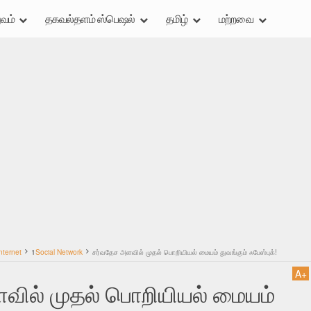
வம்
தகவல்தளம் ஸ்பெஷல்
தமிழ்
மற்றவை
nternet
1
Social Network
சர்வதேச அளவில் முதல் பொறியியல் மையம் துவங்கும் ஃபேஸ்புக்!
A
+
வில் முதல் பொறியியல் மையம்