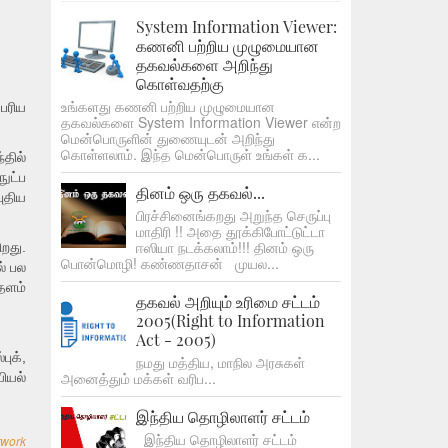
System Information Viewer:
கணனி பற்றிய முழுமையான
தகவல்களை அறிந்து
கொள்வதற்கு
உங்களது கணனி பற்றிய முழுமையான
ெரிய
தகவல்களை System Information Viewer என்ற
மென்பொருளின் துணையுடன் அறிந்து
கொள்ளலாம். இந்த மென்பொருள் உங்கள் க...
தில்
ுட்ப
தினம் ஒரு தகவல்...
புதிய
பிரச்சினைங்கறது அறுந்த செருப்பு
மாதிரி !! அதை தூக்கிபோட்டுட்டா
ஈஸியா நடக்கலாம்!!! தினம் ஒரு
றது.
பொன்மொழி! கண்ணதாசன் முயல...
ல் பல
தளம்
தகவல் அறியும் உரிமை சட்டம்
2005(Right to Information
Act - 2005)
ுக்,
நமது மத்திய, மாநில அரசுகள்
அனைத்தும் மக்கள் வரிப...
ியல்
இந்திய தொழிலாளர் சட்டம்
இந்திய தொழிலாளர் சட்டம்
twork