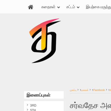
கதைகள்
சட்டம்
இயற்கை மருத்து
முகப்பு
1
தகவல்
1
Facebook
1
I
இணைப்புகள்
சர்வதேச அள
3RD
5TH