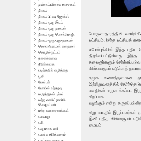
தன்னம்பிக்கை கதைகள்
தினம்
தினம் 2 கடி ஜோக்ஸ்
தினம் ஒரு இடம்
தினம் ஒரு தகவல்
தினம் ஒரு பொன்மொழி
பொருளாதாரத்தின் வளர்ச்சி
தினம்-ஒரு-புது-தகவல்
லட்சியம். இந்த லட்சியக் கன
தெனாலிராமன் கதைகள்
ஃபேஸ்புக்கின் இந்த புதி
தொழில்நுட்பம்
திறக்கப்பட்டுள்ளது. இந்
நகைச்சுவை
கலைஞர்களும் சேர்க்கப்படுவா
நீதிக்கதை
விஸ்பவரூபம் எடுக்கத் தயாரா
படித்ததில் வழித்தது
பூமி
சமூக வலைத்தளமான ஃபேஸ
பேஸ்புக்
இந்நிறுவனத்தில் தேர்ந்தெடு
போலீஸ் உத்தரவு
வசதிகள் உருவாக்கப்பட இர
மருத்துவம் டிப்ஸ்
சிறப்பாக
மற்ற எலக்ட்ரானிக்
வழங்கும் என்று கருதப்படுகிற
பொருள்கள்
மற்ற வலைதளங்கள்
சிறு வயதில் இருப்பவர்கள் 
வரலாறு
இனி புதித விஸ்வரூபம் எடு
வரி
மையம்.
வருமான வரி
வாங்க சிரிக்கலாம்
வாழ்கை வரலாறு