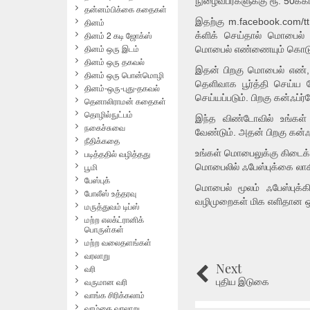
நுழைவபர்களுக்கு ரூ. 50க்க
தன்னம்பிக்கை கதைகள்
தினம்
இதற்கு m.facebook.com/tt
தினம் 2 கடி ஜோக்ஸ்
க்ளிக் செய்தால் மொபைல் எ
தினம் ஒரு இடம்
மொபைல் எண்ணையும் கொடுக
தினம் ஒரு தகவல்
இதன் பிறகு மொபைல் எண், ப
தினம் ஒரு பொன்மொழி
தெளிவாக பூர்த்தி செய்ய 
தினம்-ஒரு-புது-தகவல்
செய்யப்படும். பிறகு கன்ஃப்ர
தெனாலிராமன் கதைகள்
தொழில்நுட்பம்
இந்த விண்டோவில் உங்கள்
நகைச்சுவை
வேண்டும். அதன் பிறகு கன்ஃ
நீதிக்கதை
படித்ததில் வழித்தது
உங்கள் மொபைலுக்கு கிடைக்க
பூமி
மொபைலில் ஃபேஸ்புக்கை லாகி
பேஸ்புக்
மொபைல் மூலம் ஃபேஸ்புக்க
போலீஸ் உத்தரவு
வழிமுறைகள் மிக எளிதான ஒன்
மருத்துவம் டிப்ஸ்
மற்ற எலக்ட்ரானிக்
பொருள்கள்
மற்ற வலைதளங்கள்
வரலாறு
Next
வரி
புதிய இடுகை
வருமான வரி
வாங்க சிரிக்கலாம்
வாழ்கை வரலாறு