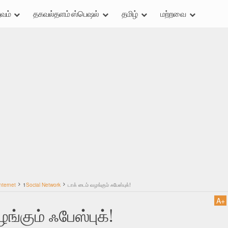
வம்
தகவல்தளம் ஸ்பெஷல்
தமிழ்
மற்றவை
nternet
1
Social Network
டாக் டைம் வழங்கும் ஃபேஸ்புக்!
A
+
ங்கும் ஃபேஸ்புக்!