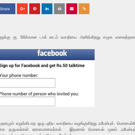
Share
S
S
S
h
h
h
a
a
a
ளுக்கு ரூ. 50க்கான டாக் டைம் வசதியை அளிக்கிறது சமூக வலைத்த
r
r
r
e
e
e
ளமும் வழங்கிடாத ஒரு புதிய வசதியை வழங்குகிறது ஃபேஸ்புக். மொபைல்
வருகை தருபவர்கள் ஏராளமானவர்கள். இதனால் மொபைல் மூலம் ஃபேஸ்புக்