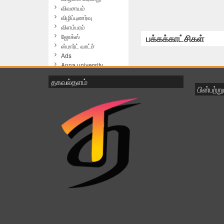
விவசாயம்
விழிப்புணர்வு
விளம்பரம்
ஜோக்ஸ்
பக்கக்காட்சிகள்
ஸ்மார்ட் வாட்ச்
Ads
Anna university
chennai
தகவல்தளம்
ANNA UNIVERSITY
RESULTS
பின்பற்ற
ANNA UNIVERSITY
RESULTS NOV/DEC
2014
Avinashi Athikadavu
Awareness
Breaking News
cAMERA
coimbatore
comedy
computer
Computer Shortcuts
Computer Software
Computer Tips & Tricks
Computer Tricks