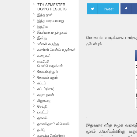
7TH SEMESTER
UG/PG RESULTS
Tweet
இந்த நாள்
இந்த வார வரலாறு
இந்திய
இயற்கை மருத்துவம்
இன்று
மொபைல் வாடிக்கையாளர்க
உங்கள் கருத்து
ஃபேஸ்புக்
கணினி மென்பொருள்கள்
கதைகள்
கைபேசி
மென்பொருள்கள்
கோயம்புத்தூர்
கோவன் புதூர்
சட்டம்
சட்டம்(law)
சமூக நலன்
சிறுகதை
செய்தி
ட்விட்டர்
.
தகவல்
தகவல்தளம் ஸ்பெஷல்
இதுவரை எந்த சமூக வலைத்த
தமிழ்
மூலம் ஃபேஸ்புக்கிற்கு 
தலைப்பு செய்திகள்