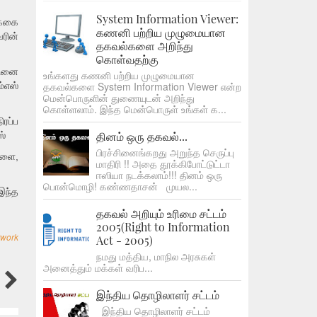
System Information Viewer:
க்கை
கணனி பற்றிய முழுமையான
ரின்
தகவல்களை அறிந்து
கொள்வதற்கு
தினை
உங்களது கணனி பற்றிய முழுமையான
தகவல்களை System Information Viewer என்ற
்எஸ்
மென்பொருளின் துணையுடன் அறிந்து
கொள்ளலாம். இந்த மென்பொருள் உங்கள் க...
ரப்ப
தினம் ஒரு தகவல்...
ஸ்
பிரச்சினைங்கறது அறுந்த செருப்பு
களை,
மாதிரி !! அதை தூக்கிபோட்டுட்டா
ஈஸியா நடக்கலாம்!!! தினம் ஒரு
பொன்மொழி! கண்ணதாசன் முயல...
இந்த
தகவல் அறியும் உரிமை சட்டம்
2005(Right to Information
twork
Act - 2005)
நமது மத்திய, மாநில அரசுகள்
அனைத்தும் மக்கள் வரிப...
இந்திய தொழிலாளர் சட்டம்
இந்திய தொழிலாளர் சட்டம்