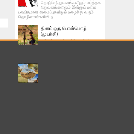
தொழில் நிறுவனங்களிலும் வர்த்தக
நிறுவனங்களிலும் இன்னும் உள்ள
பலவிதமான அமைப்புகளிலும் உழைத்து வரும்
தொழிலாளர்களின் ந...
தினம் ஒரு பொன்மொழி
(முயற்சி)
தினம் ஒரு பொன்மொ ழி (
முயற்சி ) 1. முட்களையும் ரசிக்க
கற்றுக்கொள் வலிகளும் பழகிப்போகும். 2. பல
முறை முயற்சித்தும் உனக்கு தோல்வி என்றால்...
குறிஞ்சி, முல்லை,
மருதம்நெ,ய்தல் பாலை ஆகிய
ஐந்து நிலங்களின் இன்றைய
நிலை..
மலையும் மலை சார்ந்த இடமும் - ~ குறிஞ்சி ~
*குவாரி* 😟 காடுகளும் காடு சார்ந்த இடமும் - ~
முல்லை ~ *தொழிற்சாலைகள்* 😕 வயலும் வயல்
சார...
“கங்ணம் ஸ்டைல்” நூறுகோடி முறை
பார்க்கப்பட்ட முதல் வீடியோ!
கொலைவெறி உலகை வலம் வந்து ஓய்ந்திருக்கும்
வேலையில் ஆர்ப்பரிக்கும் ஆரவாரத்தோடு ஒரு