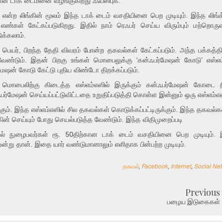
ான டாக் டைமினை வழங்குகிறது ஃபேஸ்புக்.
 என்ற லிங்கின் மூலம் இந்த டாக் டைம் வசதியினை பெற முடியும். இந்த லிங்
ண்கள் கேட்கப்படுகிறது. இதில் நாம் ரெஃபர் செய்ய விரும்பும் மற்றொருவ
்கலாம்.
ெயர், பிறந்த தேதி விவரம் போன்ற தகவல்கள் கேட்கப்படும். அந்த பக்கத்
வேண்டும். இதன் பிறகு உங்கள் மொபைலுக்கு ‘கன்ஃபர்மேஷன் கோடு’ எஸ்எம
்மேஷன் கோடு கேட்டு புதிய விண்டோ திறக்கப்படும்.
 மொபைலிற்கு கிடைத்த எஸ்எம்எஸில் இருக்கும் கன்ஃபர்மேஷன் கோடை நி
பர்மேஷன் செய்யப்பட்டுவிட்டதை உறுதிப்படுத்தி கொள்ள இன்னும் ஒரு எஸ்எம்எ
ும். இந்த எஸ்எம்எஸில் சில தகவல்கள் கொடுக்கப்பட்டிருக்கும். இந்த தகவல்
ன் செய்யும் போது செயல்படுத்த வேண்டும். இந்த விதிமுறைப்படி
ில் நுழைபவர்கள் ரூ. 50திற்கான டாக் டைம் வசதியினை பெற முடியும். 
று தான். இதை யார் வண்டுமானாலும் எளிதாக பின்பற்ற முடியும்.
தகவல்
,
Facebook
,
Internet
,
Social Ne
Previous
பழைய இடுகைகள்