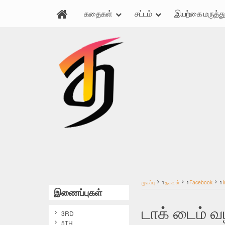
கதைகள்
சட்டம்
இயற்கை மருத்து
முகப்பு
1
தகவல்
1
Facebook
1
I
இணைப்புகள்
டாக் டைம் வழ
3RD
5TH