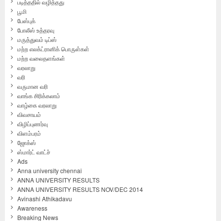
படித்ததில் வழித்தது
பூமி
பேஸ்புக்
போலீஸ் உத்தரவு
மருத்துவம் டிப்ஸ்
மற்ற எலக்ட்ரானிக் பொருள்கள்
மற்ற வலைதளங்கள்
வரலாறு
வரி
வருமான வரி
வாங்க சிரிக்கலாம்
வாழ்கை வரலாறு
விவசாயம்
விழிப்புணர்வு
விளம்பரம்
ஜோக்ஸ்
ஸ்மார்ட் வாட்ச்
Ads
Anna university chennai
ANNA UNIVERSITY RESULTS
ANNA UNIVERSITY RESULTS NOV/DEC 2014
Avinashi Athikadavu
Awareness
Breaking News