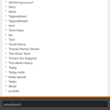
stories.சிறுகதைகள்
Story
tablet
Tagavaltalam
Tagavalthalam
tamil
Tamil Nadu
tax
Tech
Tenali Rama
Thanali Raman Stories
The Hindu Tamil
Thinam Oru thagaval
This Week History
Today
Today motto
today special
Twiter
World
youtube
தகவல்தளம்