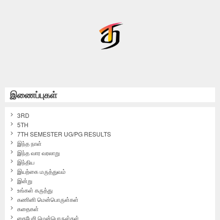
இணைப்புகள்
3RD
5TH
7TH SEMESTER UG/PG RESULTS
இந்த நாள்
இந்த வார வரலாறு
இந்திய
இயற்கை மருத்துவம்
இன்று
உங்கள் கருத்து
கணினி மென்பொருள்கள்
கதைகள்
கைபேசி மென்பொருள்கள்