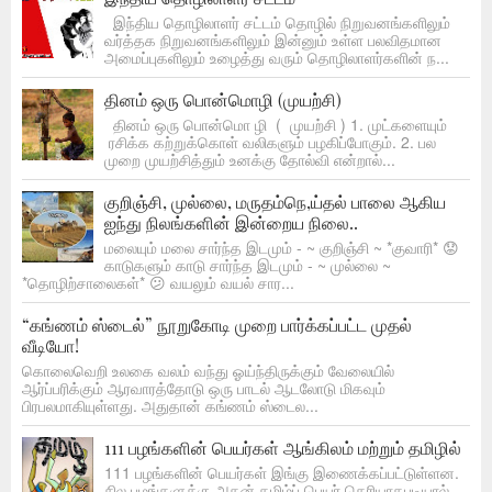
இந்திய தொழிலாளர் சட்டம் தொழில் நிறுவனங்களிலும்
வர்த்தக நிறுவனங்களிலும் இன்னும் உள்ள பலவிதமான
அமைப்புகளிலும் உழைத்து வரும் தொழிலாளர்களின் ந...
தினம் ஒரு பொன்மொழி (முயற்சி)
தினம் ஒரு பொன்மொ ழி ( முயற்சி ) 1. முட்களையும்
ரசிக்க கற்றுக்கொள் வலிகளும் பழகிப்போகும். 2. பல
முறை முயற்சித்தும் உனக்கு தோல்வி என்றால்...
குறிஞ்சி, முல்லை, மருதம்நெ,ய்தல் பாலை ஆகிய
ஐந்து நிலங்களின் இன்றைய நிலை..
மலையும் மலை சார்ந்த இடமும் - ~ குறிஞ்சி ~ *குவாரி* 😟
காடுகளும் காடு சார்ந்த இடமும் - ~ முல்லை ~
*தொழிற்சாலைகள்* 😕 வயலும் வயல் சார...
“கங்ணம் ஸ்டைல்” நூறுகோடி முறை பார்க்கப்பட்ட முதல்
வீடியோ!
கொலைவெறி உலகை வலம் வந்து ஓய்ந்திருக்கும் வேலையில்
ஆர்ப்பரிக்கும் ஆரவாரத்தோடு ஒரு பாடல் ஆடலோடு மிகவும்
பிரபலமாகியுள்ளது. அதுதான் கங்ணம் ஸ்டைல...
111 பழங்களின் பெயர்கள் ஆங்கிலம் மற்றும் தமிழில்
111 பழங்களின் பெயர்கள் இங்கு இணைக்கப்பட்டுள்ளன.
சில பழங்களுக்கு அதன் தமிழ்ப் பெயர் தெரியாதபடியால்