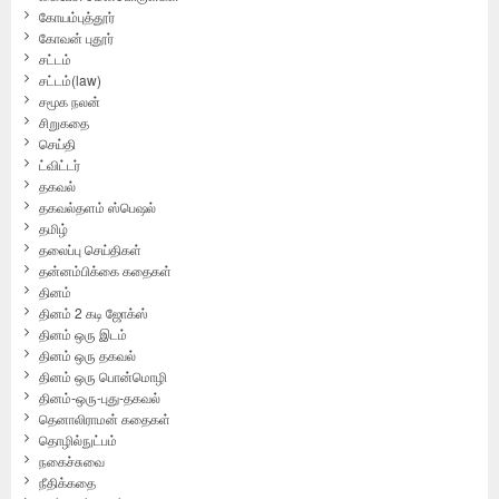
கோயம்புத்தூர்
கோவன் புதூர்
சட்டம்
சட்டம்(law)
சமூக நலன்
சிறுகதை
செய்தி
ட்விட்டர்
தகவல்
தகவல்தளம் ஸ்பெஷல்
தமிழ்
தலைப்பு செய்திகள்
தன்னம்பிக்கை கதைகள்
தினம்
தினம் 2 கடி ஜோக்ஸ்
தினம் ஒரு இடம்
தினம் ஒரு தகவல்
தினம் ஒரு பொன்மொழி
தினம்-ஒரு-புது-தகவல்
தெனாலிராமன் கதைகள்
தொழில்நுட்பம்
நகைச்சுவை
நீதிக்கதை