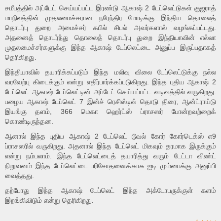
சமீபத்தில் அப்டேட் செய்யப்பட்ட இரண்டு ஆகாஷ் 2 டேப்லெட்டுகள் குஜராத்
மாநிலத்தின் முதலமைச்சரான நரேந்திர மோடிக்கு இந்திய தொலைத்
தொடர்பு துறை அமைச்சர் கபில் சிபல் அவர்களால் வழங்கப்பட்டது.
அதனைத் தொடர்ந்து தொலைத் தொடர்பு துறை இந்தியாவின் எல்லா
முதலமைச்சர்களுக்கு இந்த ஆகாஷ் டேப்லெட்டை அனுப்ப இருப்பதாகத்
தெரிகிறது.
இந்தியாவில் தயாரிக்கப்படும் இந்த மலிவு விலை டேப்லெட்டுக்கு நல்ல
வரவேற்பு கிடைக்கும் என்று எதிர்பார்க்கப்படுகிறது. இந்த புதிய ஆகாஷ் 2
டேப்லெட் ஆகாஷ் டேப்லெட்டின் அப்டேட் செய்யப்பட்ட வடிவத்தில் வருகிறது.
பழைய ஆகாஷ் டேப்லெட் 7 இன்ச் ரெசிஸ்டிவ் தொடு திரை, ஆன்ட்ராய்டு
இயங்கு தளம், 366 மெகா ஹெர்ட்ஸ் ப்ராசஸர் போன்றவற்றைக்
கொண்டிருந்தன.
ஆனால் இந்த புதிய ஆகாஷ் 2 டேப்லெட் டூவல் கோர் கோர்டெக்ஸ் எ9
ப்ராசஸரில் வருகிறது. அதனால் இந்த டேப்லெட் மிகவும் தரமாக இருக்கும்
என்று நம்பலாம். இந்த டேப்லெட்டைத் தயாரித்து வரும் டேட்டா விண்ட்
நிறுவனம் இந்த டேப்லெட்டை பரிசோதனைக்காக ஐடி மும்பைக்கு அனுப்பி
வைத்தது.
தற்போது இந்த ஆகாஷ் டேப்லெட் இந்த அக்டோபருக்குள் களம்
இறங்கிவிடும் என்று தெரிகிறது.