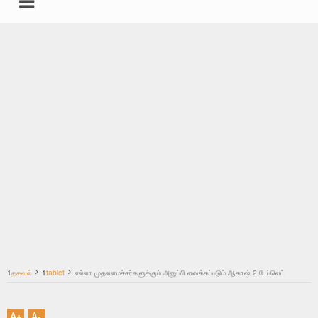
undefined
கதைகள்
சட்டம்
இயற்கை மருத்துவம்
தகவல்தளம் ஸ்பெஷல்
தமிழ்
1
தகவல்
1
tablet
எல்லா முதலமைச்சர்களுக்கும் அனுப்பி வைக்கப்படும் ஆகாஷ் 2 டேப்லெட்
மற்றவை
A
+
A
-